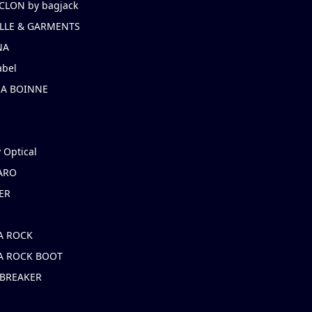
CLON by bagjack
LLE & GARMENTS
NA
abel
NA BOINNE
 Optical
ARO
ER
A ROCK
A ROCK BOOT
 BREAKER