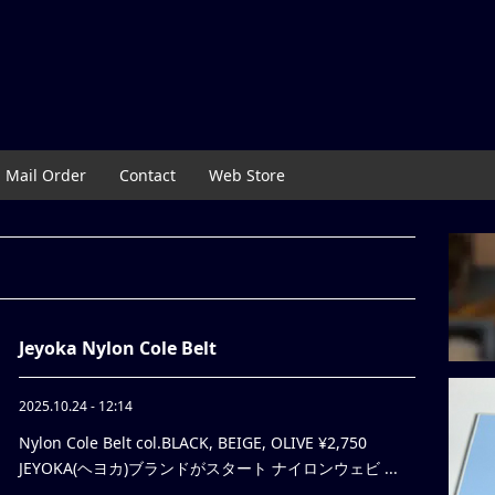
Mail Order
Contact
Web Store
Jeyoka Nylon Cole Belt
2025.10.24 - 12:14
Nylon Cole Belt col.BLACK, BEIGE, OLIVE ¥2,750
JEYOKA(ヘヨカ)ブランドがスタート ナイロンウェビ ...