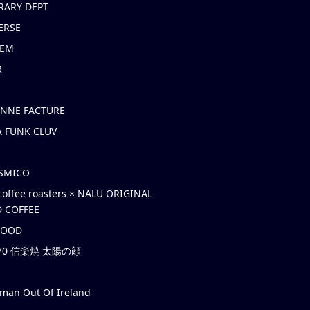
RARY DEPT
ERSE
EM
R
ONNE FACTURE
 FUNK CLUV
OSMICO
coffee roasters × NALU ORIGINAL
 COFFEE
HOOD
’70 信楽焼 太陽の顔
rman Out Of Ireland