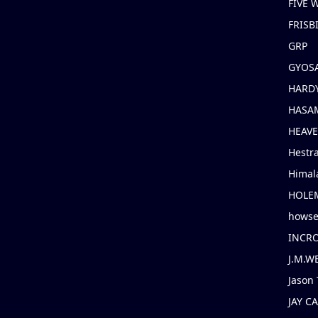
FIVE
FRISB
GRP
GYOS
HARD
HASAM
HEAV
Hestr
Himal
HOLE
hows
INCR
J.M.W
Jason 
JAY C