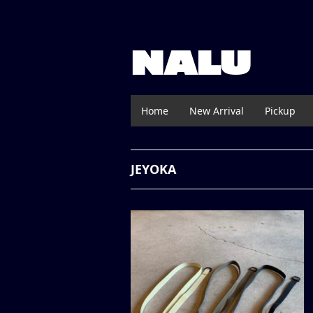
NALU
Home
New Arrival
Pickup
JEYOKA