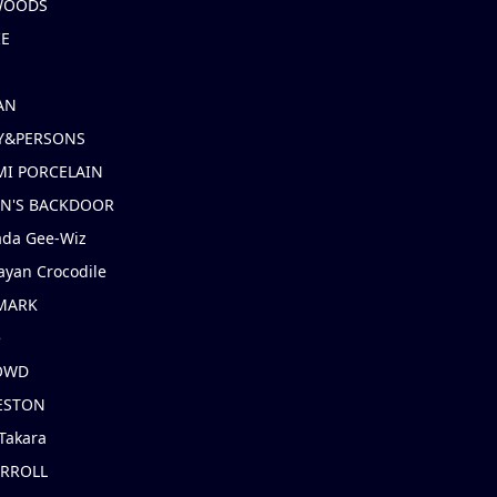
 WOODS
IE
AN
Y&PERSONS
I PORCELAIN
EN'S BACKDOOR
ada Gee-Wiz
ayan Crocodile
MARK
e
OWD
ESTON
Takara
ARROLL