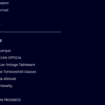
mation
rrival
p
d
uerque
CAN OPTICAL
can Vintage Tableware
e Tortoiseshell Glasses
& Attitude
 Novelty
IN PROGRESS