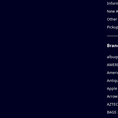
Infor
New A
Other
Picku
Bran
albuq
AMERI
Ameri
Antiqu
Apple 
Arrow
AZTEC
BAGS 