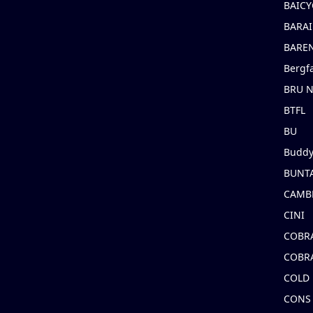
BAICY
BARAI
BARE
Bergf
BRU 
BTFL
BU
Buddy
BUNT
CAMB
CINI
COBR
COBR
COLD
CONS