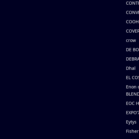
CONT
CONV
COOH
COVE
crow
DE B
DEBRA
Dhal
EL C
Enon 
BLEND
EOC 
EXPO
Eytys
Fishe