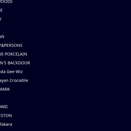
 WOODS
IE
Y
AN
Y&PERSONS
I PORCELAIN
EN'S BACKDOOR
ada Gee-Wiz
ayan Crocodile
MARK
e
OWD
ESTON
Takara