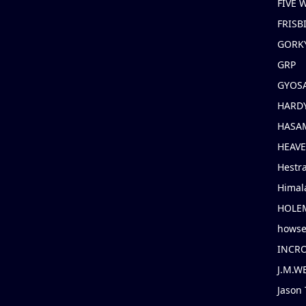
FIVE
FRISB
GORK
GRP
GYOS
HARD
HASAM
HEAV
Hestr
Himal
HOLE
hows
INCR
J.M.W
Jason 