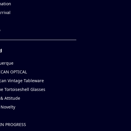
mation
rrival
p
d
uerque
CAN OPTICAL
can Vintage Tableware
e Tortoiseshell Glasses
& Attitude
 Novelty
IN PROGRESS