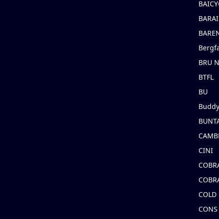
BAICY
BARAI
BARE
Bergf
BRU 
BTFL
BU
Buddy
BUNT
CAMB
CINI
COBR
COBR
COLD
CONS