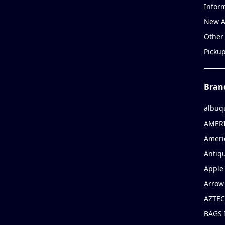
Infor
New A
Other
Picku
Bran
albuq
AMERI
Ameri
Antiqu
Apple 
Arrow
AZTEC
BAGS 