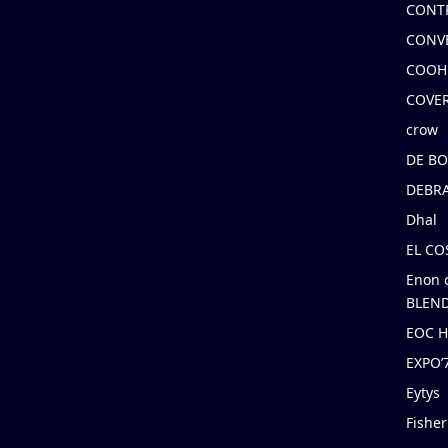
CONT
CONV
COOH
COVE
crow
DE B
DEBRA
Dhal
EL C
Enon 
BLEND
EOC 
EXPO
Eytys
Fishe