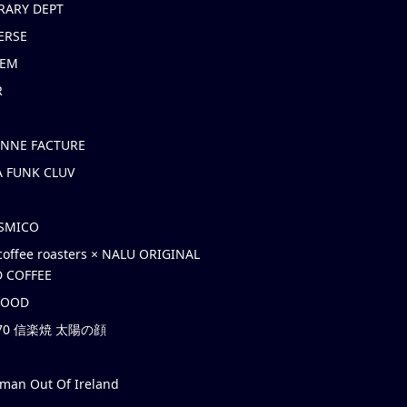
RARY DEPT
ERSE
EM
R
ONNE FACTURE
 FUNK CLUV
OSMICO
coffee roasters × NALU ORIGINAL
 COFFEE
HOOD
’70 信楽焼 太陽の顔
rman Out Of Ireland