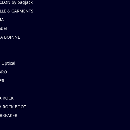
CLON by bagjack
LLE & GARMENTS
NA
abel
NA BOINNE
 Optical
ARO
ER
A ROCK
A ROCK BOOT
 BREAKER