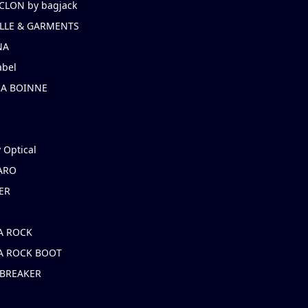
CLON by bagjack
LLE & GARMENTS
NA
abel
NA BOINNE
 Optical
ARO
ER
A ROCK
A ROCK BOOT
 BREAKER