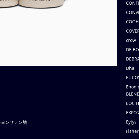
CONT
CONV
COOH
COVE
crow
DE B
DEBRA
Dhal
EL C
Enon 
BLEND
EOC 
EXPO
Eytys
ーヨンサテン地
Fishe