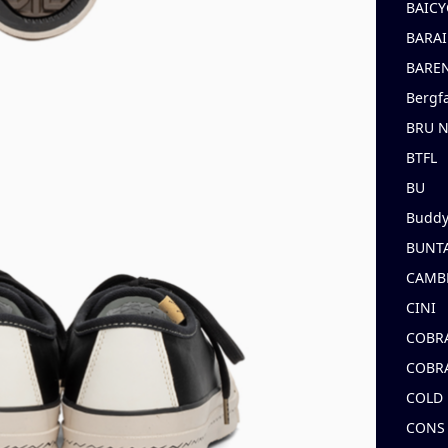
BAICY
BARAI
BARE
Bergf
BRU 
BTFL
BU
Buddy
BUNT
CAMB
CINI
COBR
COBR
COLD
CONS