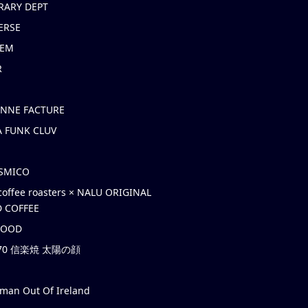
RARY DEPT
ERSE
EM
R
ONNE FACTURE
 FUNK CLUV
OSMICO
coffee roasters × NALU ORIGINAL
 COFFEE
HOOD
’70 信楽焼 太陽の顔
rman Out Of Ireland