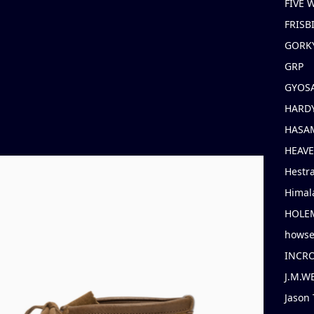
FIVE
FRISB
GORK
GRP
GYOS
HARD
HASAM
HEAV
Hestr
Himal
HOLE
hows
INCR
J.M.W
Jason 