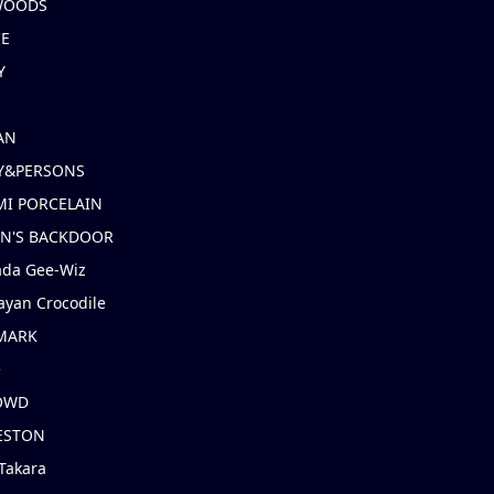
 WOODS
IE
Y
AN
Y&PERSONS
I PORCELAIN
EN'S BACKDOOR
ada Gee-Wiz
ayan Crocodile
MARK
e
OWD
ESTON
Takara