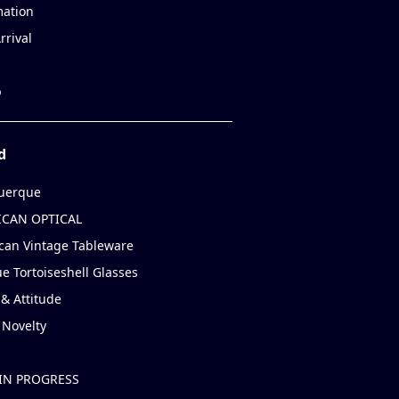
mation
rrival
p
d
uerque
CAN OPTICAL
can Vintage Tableware
e Tortoiseshell Glasses
& Attitude
 Novelty
IN PROGRESS