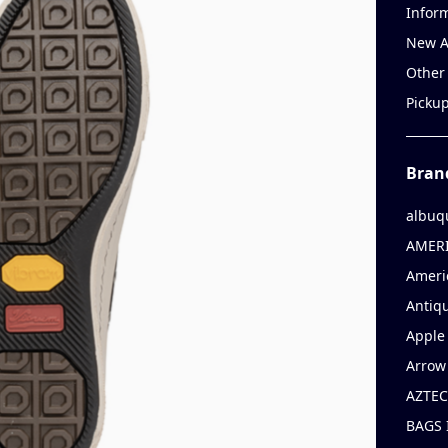
Infor
New A
Other
Picku
Bran
albuq
AMERI
Ameri
Antiqu
Apple 
Arrow
AZTEC
BAGS 