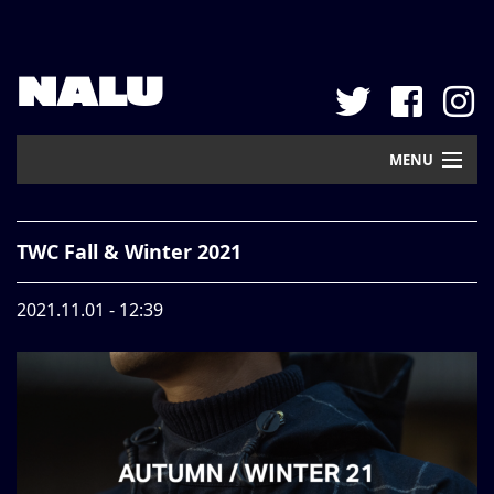
NALU
MENU
Home
TWC Fall & Winter 2021
New Arrival
2021.11.01 - 12:39
Pickup
Mail Order
Contact
Web Store