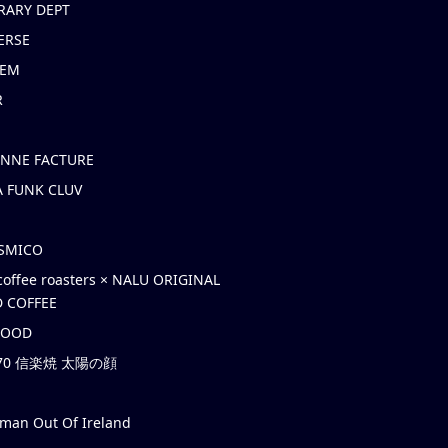
RARY DEPT
ERSE
EM
R
ONNE FACTURE
 FUNK CLUV
OSMICO
coffee roasters × NALU ORIGINAL
 COFFEE
HOOD
’70 信楽焼 太陽の顔
rman Out Of Ireland