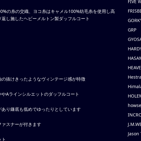
FIVE
FRISB
00%の糸の交織、ヨコ糸はキャメル100%紡毛糸を使用し高
り返し施したヘビーメルトン製ダッフルコート
GORK
GRP
GYOS
HARD
HASAM
HEAV
Hestr
油の抜けきったようなヴィンテージ感が特徴
Himal
ややAラインシルエットのダッフルコート
HOLE
hows
があり鎌底も低めでゆったりとしています
INCR
ファスナーが付きます
J.M.W
Jason 
ット