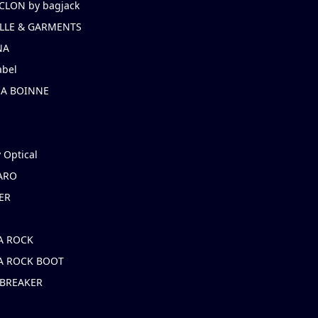
CLON by bagjack
LLE & GARMENTS
NA
abel
NA BOINNE
 Optical
ARO
ER
A ROCK
A ROCK BOOT
 BREAKER