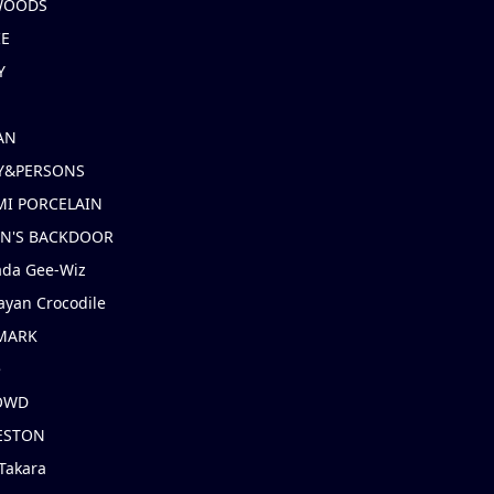
 WOODS
IE
Y
AN
Y&PERSONS
I PORCELAIN
EN'S BACKDOOR
ada Gee-Wiz
ayan Crocodile
MARK
e
OWD
ESTON
Takara