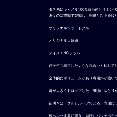
タテ糸にキャメル100%紡毛糸とリネン1
密度の二重織で製織し、縮絨と起毛を繰
オリジナルウッドトグル
オリジナル大麻紐
スイス riri®ジッパー
何十年も着古したような風合いと枯れて
全体的にボリュームがあり肩傾斜が強い
肩が大きくドロップした、身頃にゆとり
前明きはトグルとループでとめ、内側に
後ベンツ比翼釦明き、両腰にパッチポケ