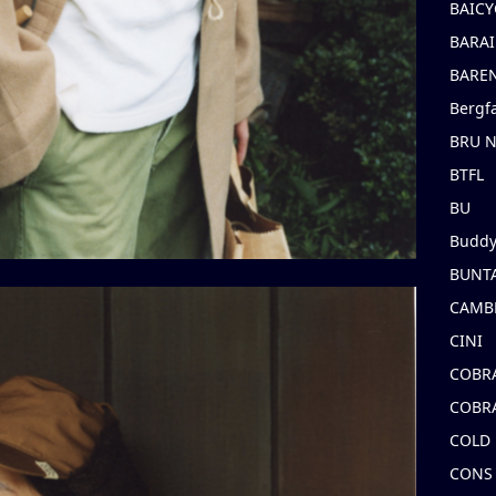
BAICY
BARAI
BARE
Bergf
BRU 
BTFL
BU
Buddy
BUNT
CAMB
CINI
COBR
COBR
COLD
CONS