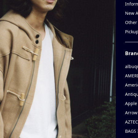
Infor
New A
Other
Picku
Bran
albuq
AMERI
Ameri
Antiqu
Apple 
Arrow
AZTEC
BAGS 