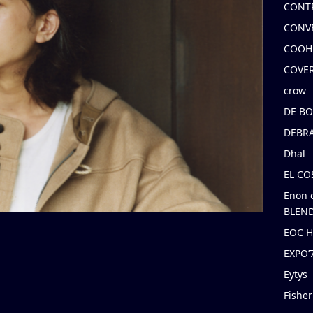
CONT
CONV
COOH
COVE
crow
DE B
DEBRA
Dhal
EL C
Enon 
BLEND
EOC 
EXPO
Eytys
Fishe