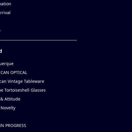
mation
rrival
p
d
uerque
CAN OPTICAL
can Vintage Tableware
e Tortoiseshell Glasses
& Attitude
 Novelty
IN PROGRESS