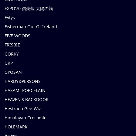
EXPO’70 信楽焼 太陽の顔
Eytys
Fisherman Out Of Ireland
FIVE WOODS
FRISBIE
GORKY
GRP
GYOSAN
HARDY&PERSONS
HASAMI PORCELAIN
HEAVEN'S BACKDOOR
Hestrada Gee-Wiz
Himalayan Crocodile
HOLEMARK
howse