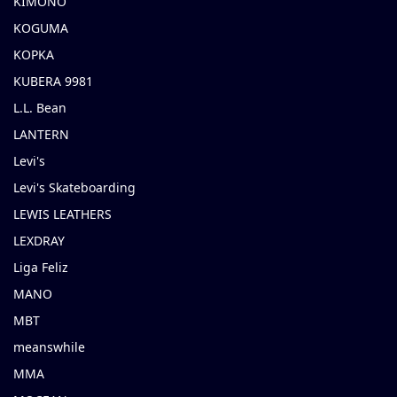
KIMONO
KOGUMA
KOPKA
KUBERA 9981
L.L. Bean
LANTERN
Levi's
Levi's Skateboarding
LEWIS LEATHERS
LEXDRAY
Liga Feliz
MANO
MBT
meanswhile
MMA