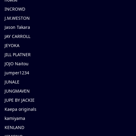
INCROWD
J.M.WESTON
Jason Takara
JAY CARROLL
JEYOKA
JILL PLATNER
JOJO Naitou
jumper1234
JUNALE
JUNGMAVEN
JUPE BY JACKIE
Kaepa originals
kamiyama
KENLAND