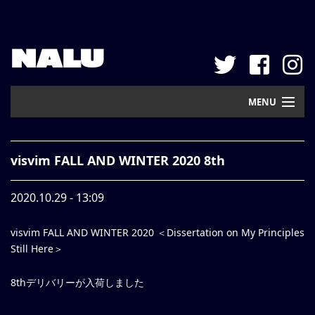
NALU
MENU
Home
visvim FALL AND WINTER 2020 8th
New Arrival
2020.10.29 - 13:09
Pickup
visvim FALL AND WINTER 2020 ＜Dissertation on My Principles
Mail Order
Still Here＞
Contact
8thデリバリーが入荷しました
Web Store