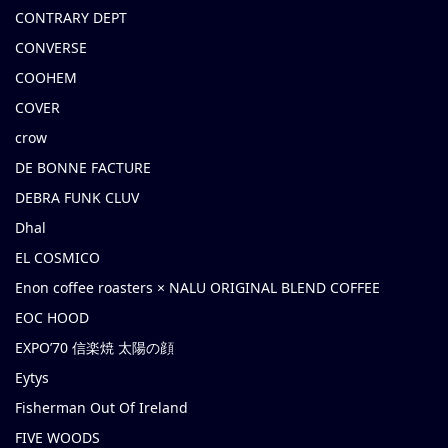
CONTRARY DEPT
CONVERSE
COOHEM
COVER
crow
DE BONNE FACTURE
DEBRA FUNK CLUV
Dhal
EL COSMICO
Enon coffee roasters × NALU ORIGINAL BLEND COFFEE
EOC HOOD
EXPO’70 信楽焼 太陽の顔
Eytys
Fisherman Out Of Ireland
FIVE WOODS