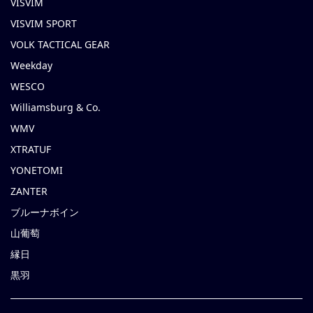
VISVIM
VISVIM SPORT
VOLK TACTICAL GEAR
Weekday
WESCO
Williamsburg & Co.
WMV
XTRATUF
YONETOMI
ZANTER
ブルーナボイン
山葡萄
縁日
黒羽