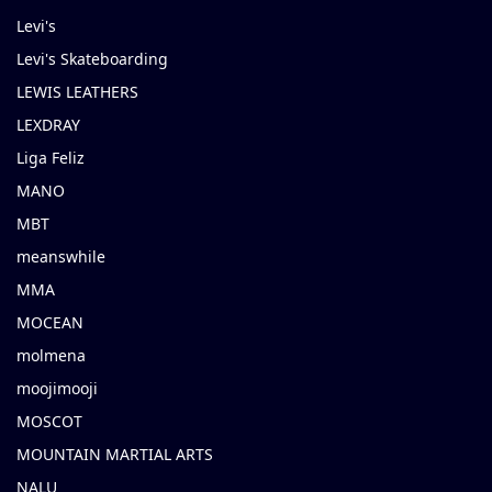
Levi's
Levi's Skateboarding
LEWIS LEATHERS
LEXDRAY
Liga Feliz
MANO
MBT
meanswhile
MMA
MOCEAN
molmena
moojimooji
MOSCOT
MOUNTAIN MARTIAL ARTS
NALU