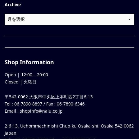
Archive
Shop Information
Open |
12:00
–
20:00
Closed | 火曜日
〒542-0062 大阪市中央区上本町西2丁目6-13
Tel : 06-7890-8897 / Fax : 06-7890-6346
Email :
shopinfo@nalu.co.jp
2-6-13, Uehommachinishi Chuo-ku Osaka-shi, Osaka 542-0062
Japan