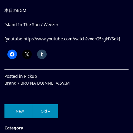
本日のBGM
Island In The Sun / Weezer
[youtube http://www.youtube.com/watch?v=erG5rgNYSdk]
Posted in
Pickup
Brand /
BRU NA BOINNE
,
VISVIM
« New
Old »
Category