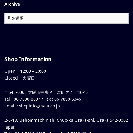
Archive
Shop Information
Open |
12:00
–
20:00
Closed | 火曜日
〒542-0062 大阪市中央区上本町西2丁目6-13
Tel : 06-7890-8897 / Fax : 06-7890-6346
Email :
shopinfo@nalu.co.jp
2-6-13, Uehommachinishi Chuo-ku Osaka-shi, Osaka 542-0062
Japan