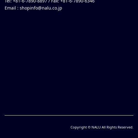
Tel: +81-6-7890-8897 / Fax: +81-6-7890-6346
Email :
shopinfo@nalu.co.jp
Copyright © NALU All Rights Reserved.