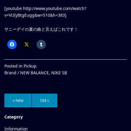
[youtube http://www.youtube.com/watch?
v=VUIyBtgEugg&w=510&h=383]
サニーデイの夏の曲と言えばこれです！
Posted in
Pickup
Brand /
NEW BALANCE
,
NIKE SB
« New
Old »
Category
Information