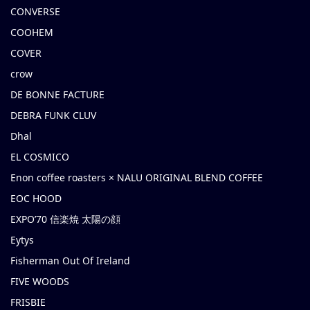
CONVERSE
COOHEM
COVER
crow
DE BONNE FACTURE
DEBRA FUNK CLUV
Dhal
EL COSMICO
Enon coffee roasters × NALU ORIGINAL BLEND COFFEE
EOC HOOD
EXPO’70 信楽焼 太陽の顔
Eytys
Fisherman Out Of Ireland
FIVE WOODS
FRISBIE