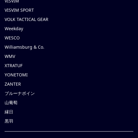
VISVIM
VISVIM SPORT
VOLK TACTICAL GEAR
Weekday
WESCO
Williamsburg & Co.
WMV
XTRATUF
YONETOMI
ZANTER
ブルーナボイン
山葡萄
縁日
黒羽