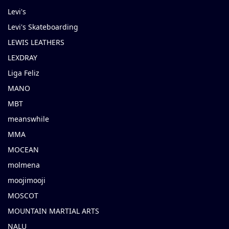
Levi's
Levi's Skateboarding
LEWIS LEATHERS
LEXDRAY
Liga Feliz
MANO
MBT
meanswhile
MMA
MOCEAN
molmena
moojimooji
MOSCOT
MOUNTAIN MARTIAL ARTS
NALU