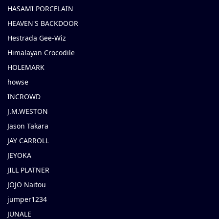
HASAMI PORCELAIN
HEAVEN'S BACKDOOR
Hestrada Gee-Wiz
Himalayan Crocodile
HOLEMARK
howse
INCROWD
J.M.WESTON
Jason Takara
JAY CARROLL
JEYOKA
JILL PLATNER
JOJO Naitou
jumper1234
JUNALE