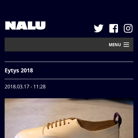
NALU
MENU
Home
Eytys 2018
New Arrival
2018.03.17 - 11:28
Pickup
Mail Order
Contact
Web Store