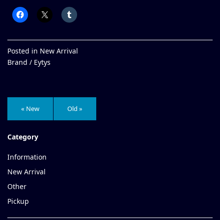
Posted in
New Arrival
Brand /
Eytys
« New
Old »
Category
Information
New Arrival
Other
Pickup