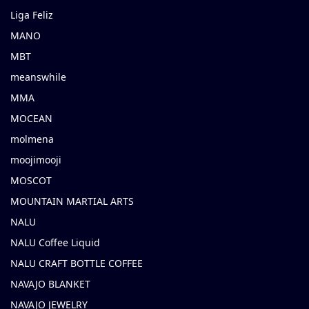
Liga Feliz
MANO
MBT
meanswhile
MMA
MOCEAN
molmena
moojimooji
MOSCOT
MOUNTAIN MARTIAL ARTS
NALU
NALU Coffee Liquid
NALU CRAFT BOTTLE COFFEE
NAVAJO BLANKET
NAVAJO JEWELRY