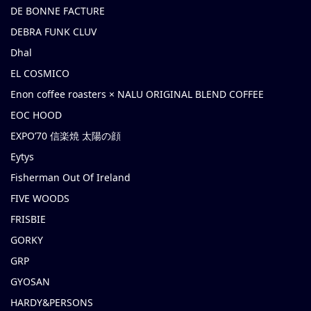
DE BONNE FACTURE
DEBRA FUNK CLUV
Dhal
EL COSMICO
Enon coffee roasters × NALU ORIGINAL BLEND COFFEE
EOC HOOD
EXPO’70 信楽焼 太陽の顔
Eytys
Fisherman Out Of Ireland
FIVE WOODS
FRISBIE
GORKY
GRP
GYOSAN
HARDY&PERSONS