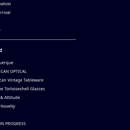
mation
rrival
p
d
uerque
CAN OPTICAL
can Vintage Tableware
e Tortoiseshell Glasses
& Attitude
 Novelty
IN PROGRESS