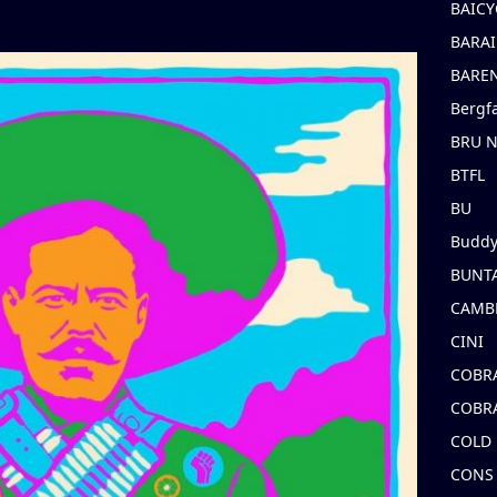
BAICY
BARAI
BARE
Bergf
BRU 
BTFL
BU
Buddy
BUNT
CAMB
CINI
COBR
COBR
COLD
CONS