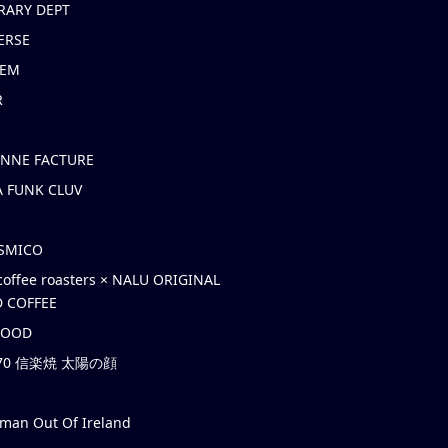
RARY DEPT
ERSE
EM
R
ONNE FACTURE
 FUNK CLUV
OSMICO
coffee roasters × NALU ORIGINAL
 COFFEE
HOOD
’70 信楽焼 太陽の顔
rman Out Of Ireland