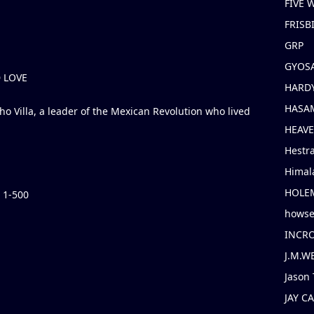
FIVE
FRISB
GRP
GYOS
 LOVE
HARD
HASAM
ho Villa, a leader of the Mexican Revolution who lived
HEAV
Hestr
Himal
HOLE
 1-500
hows
INCR
J.M.W
Jason 
JAY C