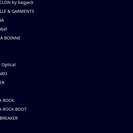
CLON by bagjack
LLE & GARMENTS
NA
abel
NA BOINNE
 Optical
ARO
ER
A ROCK
A ROCK BOOT
 BREAKER