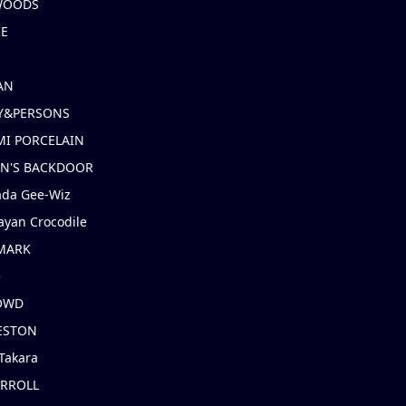
 WOODS
IE
AN
Y&PERSONS
I PORCELAIN
EN'S BACKDOOR
ada Gee-Wiz
ayan Crocodile
MARK
e
OWD
ESTON
Takara
ARROLL