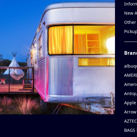
Infor
New A
Other
Picku
Bran
albuq
AMERI
Ameri
Antiqu
Apple 
Arrow
AZTEC
BAGS 