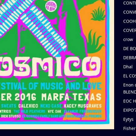
CONT
CONV
COOH
COVE
crow
DE B
DEBRA
Dhal
EL C
Enon 
BLEND
EOC 
EXPO
Eytys
Fishe