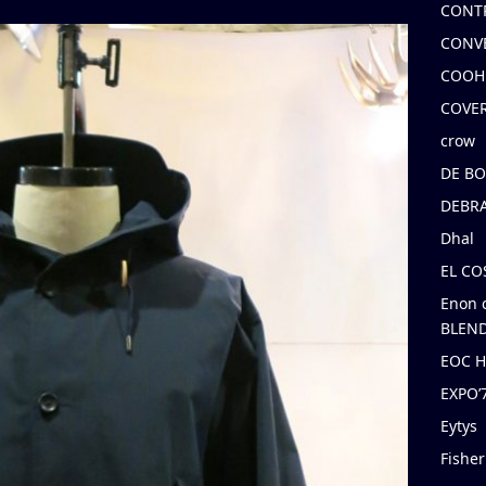
CONT
CONV
COOH
COVE
crow
DE B
DEBRA
Dhal
EL C
Enon 
BLEND
EOC 
EXPO
Eytys
Fishe