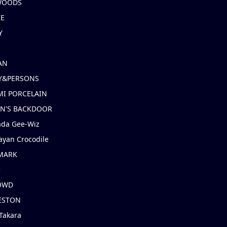
 WOODS
IE
Y
AN
Y&PERSONS
I PORCELAIN
EN'S BACKDOOR
ada Gee-Wiz
ayan Crocodile
MARK
e
OWD
ESTON
Takara