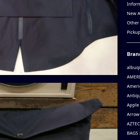
Infor
New A
Other
Picku
Bran
albuq
AMERI
Ameri
Antiqu
Apple 
Arrow
AZTEC
BAGS 