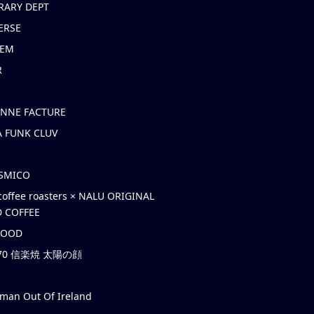
RARY DEPT
ERSE
EM
R
ONNE FACTURE
 FUNK CLUV
OSMICO
coffee roasters × NALU ORIGINAL
 COFFEE
HOOD
’70 信楽焼 太陽の顔
rman Out Of Ireland