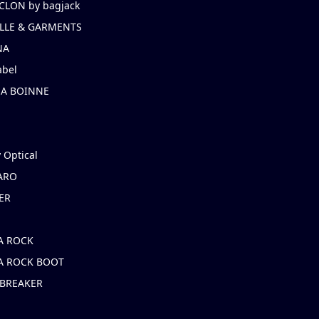
CLON by bagjack
LLE & GARMENTS
NA
abel
NA BOINNE
 Optical
ARO
ER
A ROCK
A ROCK BOOT
 BREAKER