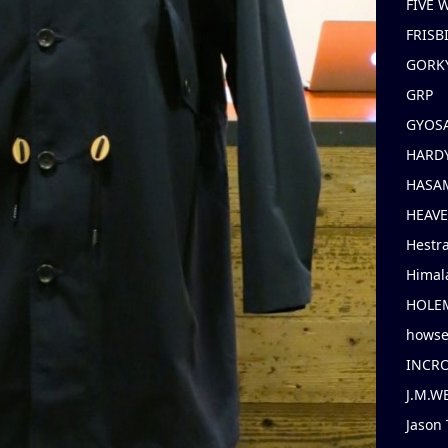
FIVE
FRISB
GORK
GRP
GYOS
HARD
HASAM
HEAV
Hestr
Himal
HOLE
hows
INCR
J.M.W
Jason 