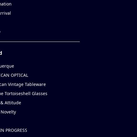
mation
rrival
p
d
uerque
CAN OPTICAL
can Vintage Tableware
e Tortoiseshell Glasses
& Attitude
 Novelty
IN PROGRESS