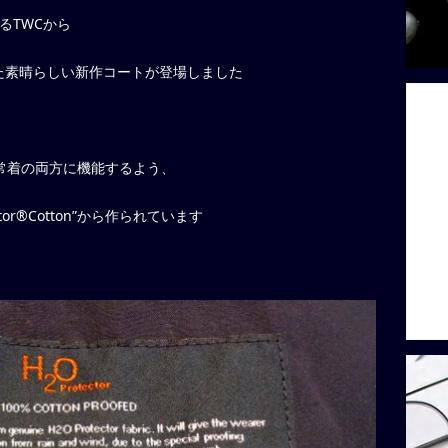
ンするTWCから
た素晴らしい新作コートが登場しました
と日常着の両方に機能するよう、
or®Cotton”から作られています