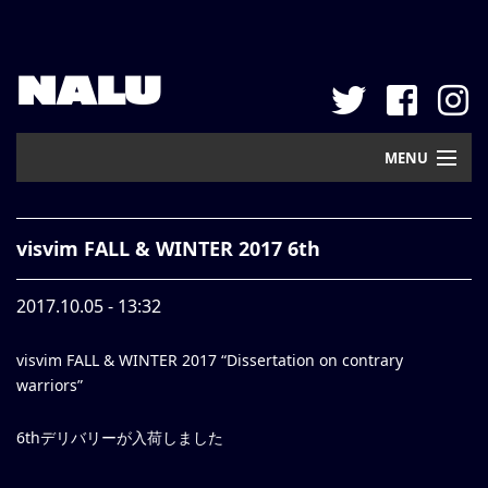
NALU
MENU
Home
visvim FALL & WINTER 2017 6th
New Arrival
2017.10.05 - 13:32
Pickup
visvim FALL & WINTER 2017 “Dissertation on contrary
Mail Order
warriors”
Contact
6thデリバリーが入荷しました
Web Store