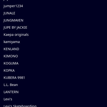
jumper1234
JUNALE
JUNGMAVEN
JUPE BY JACKIE
Kaepa originals
kamiyama
KENLAND
KIMONO
KOGUMA
KOPKA
KUBERA 9981
L.L. Bean
LANTERN
Levi's
Levi's Skateboarding