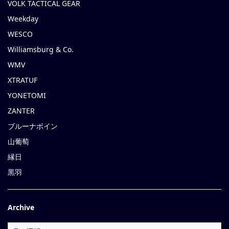
VOLK TACTICAL GEAR
Weekday
WESCO
Williamsburg & Co.
WMV
XTRATUF
YONETOMI
ZANTER
ブルーナボイン
山葡萄
縁日
黒羽
Archive