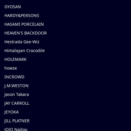
GYOSAN
HARDY&PERSONS
HASAMI PORCELAIN
HEAVEN'S BACKDOOR
Hestrada Gee-Wiz
Himalayan Crocodile
HOLEMARK
howse
INCROWD
J.M.WESTON
Jason Takara
JAY CARROLL
JEYOKA
JILL PLATNER
JOJO Naitou