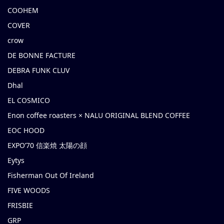
COOHEM
COVER
crow
DE BONNE FACTURE
DEBRA FUNK CLUV
Dhal
EL COSMICO
Enon coffee roasters × NALU ORIGINAL BLEND COFFEE
EOC HOOD
EXPO’70 信楽焼 太陽の顔
Eytys
Fisherman Out Of Ireland
FIVE WOODS
FRISBIE
GRP