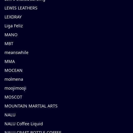
LEWIS LEATHERS
LEXDRAY
Liga Feliz
MANO
MBT
meanswhile
MMA
MOCEAN
molmena
moojimooji
MOSCOT
MOUNTAIN MARTIAL ARTS
NALU
NALU Coffee Liquid
NALU CRAFT BOTTLE COFFEE