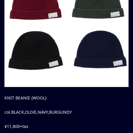
KNIT BEANIE (WOOL)
col.BLACK,OLIVE,NAVY,BURGUNDY
¥11,800+tax