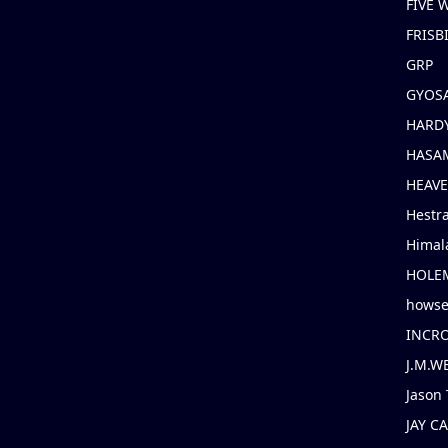
FIVE
FRISB
GRP
GYOS
HARD
HASAM
HEAV
Hestr
Himal
HOLE
hows
INCR
J.M.W
Jason 
JAY C