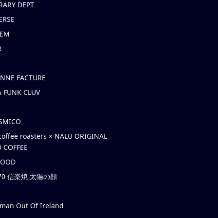
RARY DEPT
ERSE
EM
R
ONNE FACTURE
 FUNK CLUV
OSMICO
coffee roasters × NALU ORIGINAL
 COFFEE
HOOD
’70 信楽焼 太陽の顔
rman Out Of Ireland