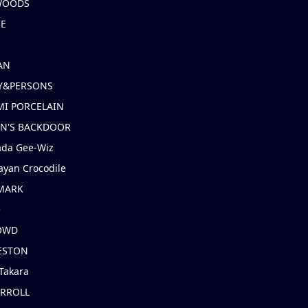
 WOODS
IE
AN
Y&PERSONS
I PORCELAIN
EN'S BACKDOOR
ada Gee-Wiz
ayan Crocodile
MARK
e
OWD
ESTON
Takara
ARROLL