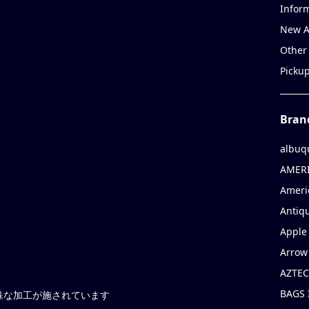
Infor
New A
Other
Picku
Bran
albuq
AMERI
Ameri
Antiqu
Apple 
Arrow
AZTEC
BAGS 
殊な加工が施されています