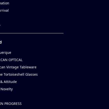
mation
rrival
p
d
uerque
CAN OPTICAL
can Vintage Tableware
e Tortoiseshell Glasses
& Attitude
 Novelty
IN PROGRESS