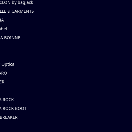
CLON by bagjack
LLE & GARMENTS
NA
abel
NA BOINNE
 Optical
ARO
ER
A ROCK
A ROCK BOOT
 BREAKER