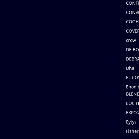
CONT
CONV
COOH
COVE
crow
DE B
DEBRA
Dhal
EL C
Enon 
BLEND
EOC 
EXPO
Eytys
Fishe