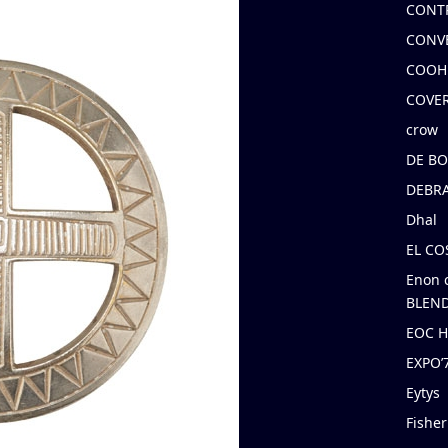
CONT
CONV
COOH
COVE
crow
DE B
DEBRA
Dhal
EL C
Enon 
BLEND
EOC 
EXPO
Eytys
Fishe