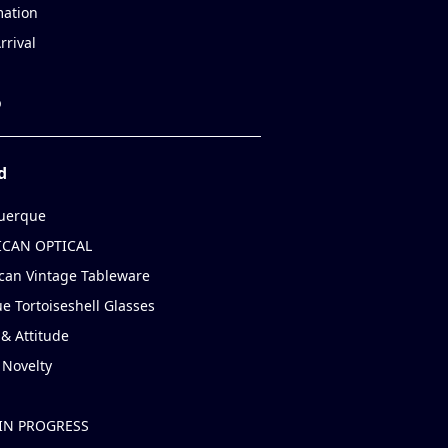
mation
rrival
p
d
uerque
CAN OPTICAL
can Vintage Tableware
e Tortoiseshell Glasses
& Attitude
 Novelty
IN PROGRESS