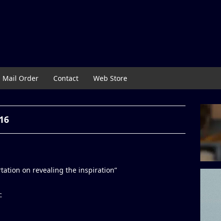
Mail Order
Contact
Web Store
16
tion on revealing the inspiration”
た