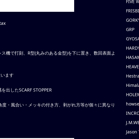
FIVE
FRISB
GORK
tax
GRP
GYOS
HARD
ス機で打刻、R型(丸みのある金型)を下に置き、数回表面よ
HASAM
HEAV
違います
Hestr
Himal
したSCARF STOPPER
HOLE
hows
や角度・風合い・メッキの付き方、剥がれ方等が個々に異なり
INCR
J.M.W
Jason 