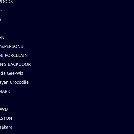
 WOODS
IE
Y
AN
Y&PERSONS
I PORCELAIN
EN'S BACKDOOR
ada Gee-Wiz
ayan Crocodile
MARK
e
OWD
ESTON
Takara