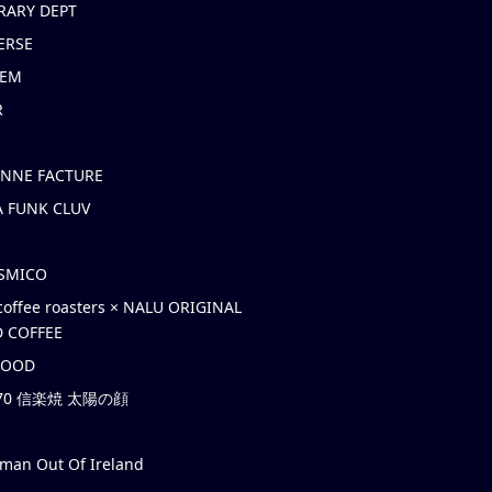
RARY DEPT
ERSE
EM
R
ONNE FACTURE
 FUNK CLUV
OSMICO
coffee roasters × NALU ORIGINAL
 COFFEE
HOOD
’70 信楽焼 太陽の顔
rman Out Of Ireland