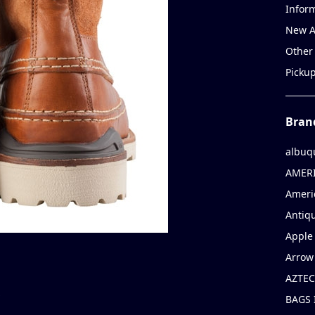
Infor
New A
Other
Picku
Bran
albuq
AMERI
Ameri
Antiqu
Apple 
Arrow
AZTEC
BAGS 