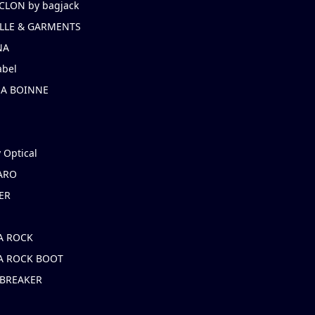
CLON by bagjack
LLE & GARMENTS
NA
abel
NA BOINNE
 Optical
ARO
ER
A ROCK
A ROCK BOOT
 BREAKER