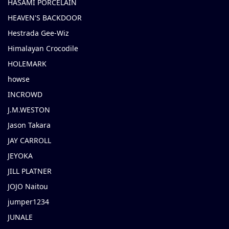
HASAMI PORCELAIN
HEAVEN'S BACKDOOR
Hestrada Gee-Wiz
Himalayan Crocodile
HOLEMARK
howse
INCROWD
J.M.WESTON
Jason Takara
JAY CARROLL
JEYOKA
JILL PLATNER
JOJO Naitou
jumper1234
JUNALE