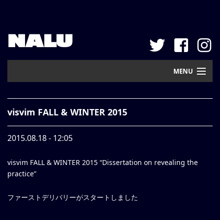
NALU
MENU
Home
visvim FALL & WINTER 2015
New Arrival
2015.08.18 - 12:05
Pickup
visvim FALL & WINTER 2015 “Dissertation on revealing the
Mail Order
practice”
Contact
ファーストデリバリーがスタートしました
Web Store