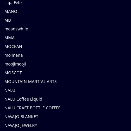
Liga Feliz
MANO
MBT
meanswhile
MMA
MOCEAN
molmena
moojimooji
MOSCOT
MOUNTAIN MARTIAL ARTS
NALU
NALU Coffee Liquid
NALU CRAFT BOTTLE COFFEE
NAVAJO BLANKET
NAVAJO JEWELRY