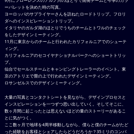
9月にフローレンスのアルノ川のほとりで開発チームと今季のカラ
ーパレットを決めた時の写真。
ヨーロッパのサプライヤーさんを訪ねたロードトリップ。フロリ
ダへのインスピレーショントリップ。
イタリヤのガルダ湖のほとりでうちのチームとトワルのチェック
をしたデザインミーティング。
11月に東京からのチームと行われたカリフォルニアでのシューテ
ィング。
カリフォルニアのセコイヤナショナルパークへのショートトリッ
プ。
仙台でセールスチームとキャンピングトレーラーのイベント。東
京のアトリエで畳の上で行われたデザインミーティング。
ロサンゼルスでのデザインミーティング。
大量の写真とコンタクトシートを見ながら、デザインプロセスと
インスピレーションを一つずつ思い出していく。そしてそこに、
数ヶ月間に起こったとは思えないほどの量のストーリーがあるこ
とに気がつく。
ここ数ヶ月で地球を4周半移動しながら、僕らと僕のチームがたど
った経験をお客様とシェアしたらどうだろうか？35ミリのコンパ