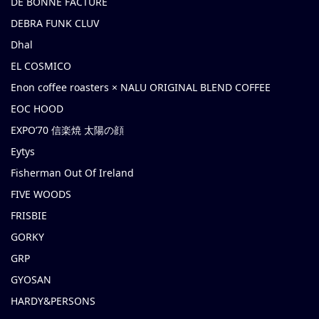
DE BONNE FACTURE
DEBRA FUNK CLUV
Dhal
EL COSMICO
Enon coffee roasters × NALU ORIGINAL BLEND COFFEE
EOC HOOD
EXPO’70 信楽焼 太陽の顔
Eytys
Fisherman Out Of Ireland
FIVE WOODS
FRISBIE
GORKY
GRP
GYOSAN
HARDY&PERSONS