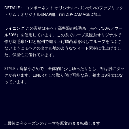
DETAILE：-コンポーネント:オリジナルヘリンボンのファブリック
トリム：オリジナルSNAP釦、riri ZIP-DAMAGED加工
ライニング:この素材はモヘア高率混の梳毛糸（モヘア50%／ウー
ル50%）を使用しています。この糸でループ意匠糸オリジナルで
作り紡毛糸1/12と配列で織り上げ凹凸感を出してループをつぶさ
ないようにモヘアのタオル地のようなツィード素材に仕上げまし
た。保温性に優れています。
STYLE：肩幅小さめで、全体的に少しゆったりとし、袖は肘にタッ
クが有ります。LINERとして取り付け可能な為、袖丈は9分丈にな
っています。
…最後に今シーズンのテーマを原文のまま転載します