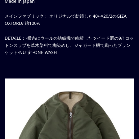
Made in Japan
メインファブリック： オリジナルで紡績した40/-×20/2のGIZA
OXFORD/ 綿100%
DETAILE：-横糸にウールの紡績機で紡績したツイード調の9/1コッ
トンスラブを草木染料で枷染めし、ジャガード機で織ったブラン
ケット-NUT釦-ONE WASH