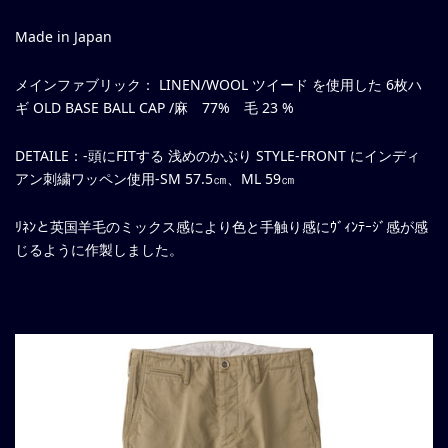
Made in Japan
メインファブリック： LINEN/WOOL ツイード を使用した 6枚ハ
ギ OLD BASE BALL CAP /麻 77% 毛 23 %
DETAILE：-頭にFITする 浅めのかぶり STYLE-FRONT にインディ
アン刺繍ワッペン使用-SM 57.5㎝、ML 59㎝
ﾘﾈﾝと英国羊毛のミックス感により色と手触り感にｳﾞｨﾝﾃｰｼﾞ感が感
じるように作製しました。