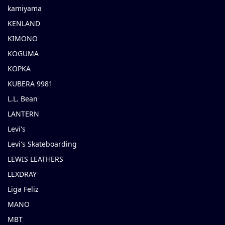
kamiyama
KENLAND
KIMONO
KOGUMA
KOPKA
KUBERA 9981
L.L. Bean
LANTERN
Levi's
Levi's Skateboarding
LEWIS LEATHERS
LEXDRAY
Liga Feliz
MANO
MBT