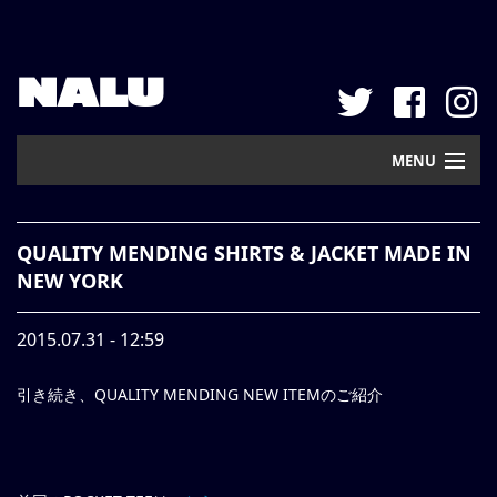
NALU
MENU
Home
QUALITY MENDING SHIRTS & JACKET MADE IN
New Arrival
NEW YORK
Pickup
2015.07.31 - 12:59
Mail Order
引き続き、QUALITY MENDING NEW ITEMのご紹介
Contact
Web Store