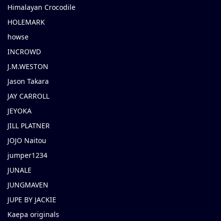
Himalayan Crocodile
HOLEMARK
howse
INCROWD
J.M.WESTON
Jason Takara
JAY CARROLL
JEYOKA
JILL PLATNER
JOJO Naitou
jumper1234
JUNALE
JUNGMAVEN
JUPE BY JACKIE
Kaepa originals