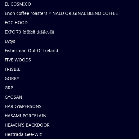
EL COSMICO
Enon coffee roasters × NALU ORIGINAL BLEND COFFEE
EOC HOOD
EXPO’70 信楽焼 太陽の顔
Eytys
Fisherman Out Of Ireland
FIVE WOODS
FRISBIE
GORKY
GRP
GYOSAN
HARDY&PERSONS
HASAMI PORCELAIN
HEAVEN'S BACKDOOR
Hestrada Gee-Wiz