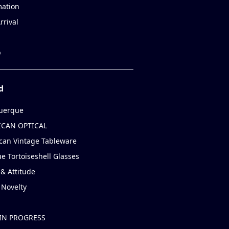
mation
rrival
p
d
uerque
CAN OPTICAL
can Vintage Tableware
e Tortoiseshell Glasses
& Attitude
 Novelty
IN PROGRESS