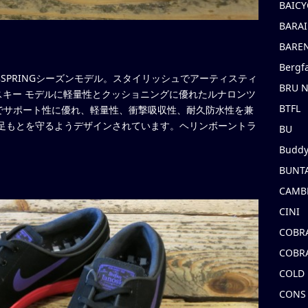
BAICY
BARAI
BARE
Bergf
15年SPRINGシーズンモデル。スタイリッシュでアーティスティ
BRU 
ノスキー モデルに軽量性とクッショニングに優れたルナロンツ
BTFL
でサポート性に優れ、軽量性、衝撃吸収性、耐久防水性を兼
ら足もとを守るようデザインされています。ヘリンボーントラ
BU
Buddy
BUNT
CAMB
CINI
COBR
COBR
COLD
CONS