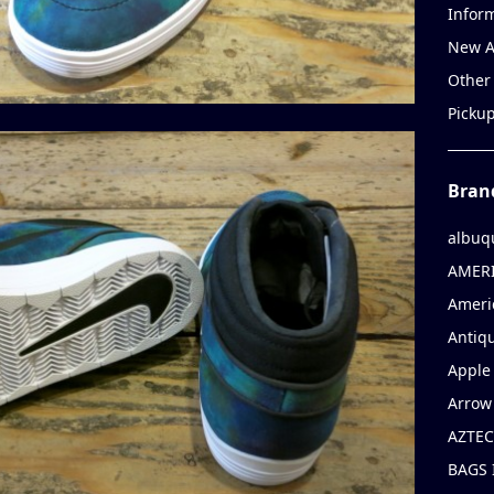
Infor
New A
Other
Picku
Bran
albuq
AMERI
Ameri
Antiqu
Apple 
Arrow
AZTEC
BAGS 