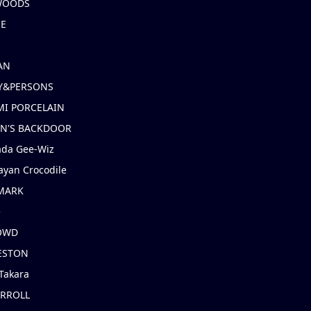
 WOODS
IE
AN
Y&PERSONS
I PORCELAIN
EN'S BACKDOOR
ada Gee-Wiz
ayan Crocodile
MARK
e
OWD
ESTON
Takara
ARROLL