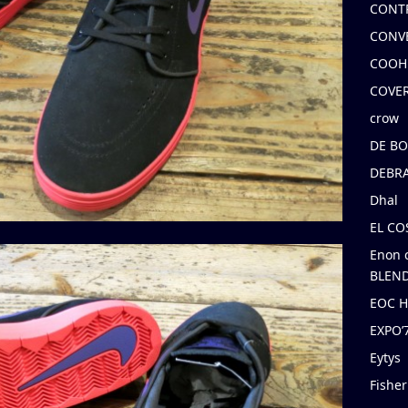
CONT
CONV
COOH
COVE
crow
DE B
DEBRA
Dhal
EL C
Enon 
BLEND
EOC 
EXPO
Eytys
Fishe