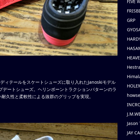
FIVE
FRISB
GRP
GYOS
HARD
HASAM
HEAV
Hestr
Himal
ィテールをスケートシューズに取り入れたJanoskiモデル
HOLE
アップデートシューズ。ヘリンボーントラクションパターンのラ
hows
い耐久性と柔軟性による抜群のグリップを実現。
INCR
J.M.W
Jason 
JAY C