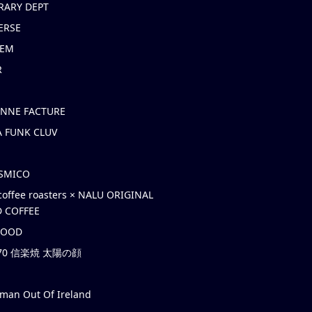
RARY DEPT
ERSE
EM
R
ONNE FACTURE
 FUNK CLUV
OSMICO
coffee roasters × NALU ORIGINAL
 COFFEE
HOOD
’70 信楽焼 太陽の顔
rman Out Of Ireland