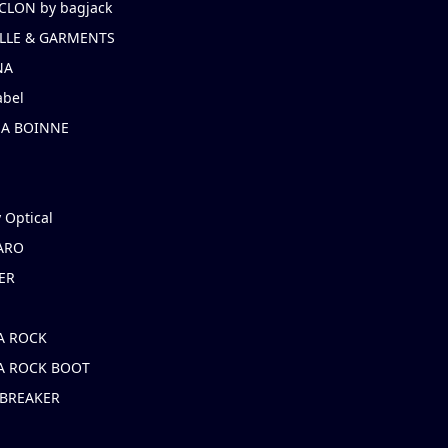
CLON by bagjack
LLE & GARMENTS
NA
abel
NA BOINNE
 Optical
ARO
ER
A ROCK
A ROCK BOOT
 BREAKER