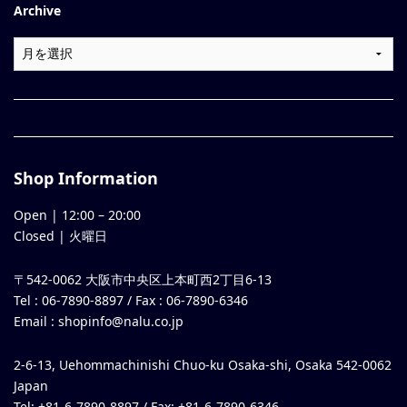
Archive
Shop Information
Open |
12:00
–
20:00
Closed | 火曜日
〒542-0062 大阪市中央区上本町西2丁目6-13
Tel : 06-7890-8897 / Fax : 06-7890-6346
Email :
shopinfo@nalu.co.jp
2-6-13, Uehommachinishi Chuo-ku Osaka-shi, Osaka 542-0062
Japan
Tel: +81-6-7890-8897 / Fax: +81-6-7890-6346