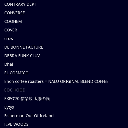
CONTRARY DEPT
CONVERSE
COOHEM
COVER
crow
DE BONNE FACTURE
DEBRA FUNK CLUV
Dhal
EL COSMICO
Enon coffee roasters × NALU ORIGINAL BLEND COFFEE
EOC HOOD
EXPO’70 信楽焼 太陽の顔
Eytys
Fisherman Out Of Ireland
FIVE WOODS