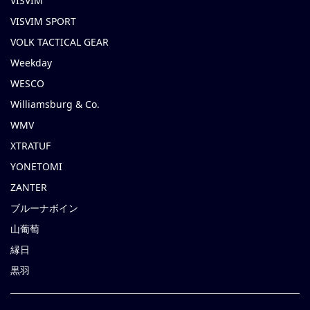
VISVIM
VISVIM SPORT
VOLK TACTICAL GEAR
Weekday
WESCO
Williamsburg & Co.
WMV
XTRATUF
YONETOMI
ZANTER
ブルーナボイン
山葡萄
縁日
黒羽