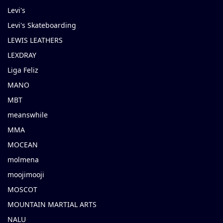
Levi's
Levi's Skateboarding
LEWIS LEATHERS
LEXDRAY
Liga Feliz
MANO
MBT
meanswhile
MMA
MOCEAN
molmena
moojimooji
MOSCOT
MOUNTAIN MARTIAL ARTS
NALU