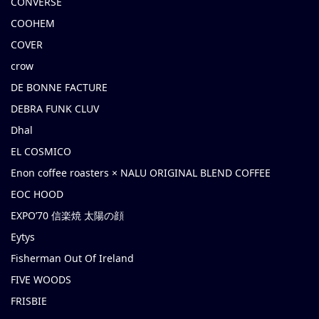
CONVERSE
COOHEM
COVER
crow
DE BONNE FACTURE
DEBRA FUNK CLUV
Dhal
EL COSMICO
Enon coffee roasters × NALU ORIGINAL BLEND COFFEE
EOC HOOD
EXPO’70 信楽焼 太陽の顔
Eytys
Fisherman Out Of Ireland
FIVE WOODS
FRISBIE