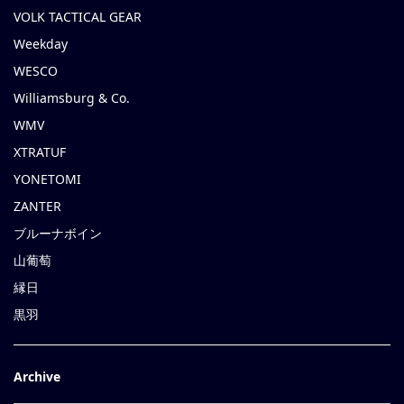
VOLK TACTICAL GEAR
Weekday
WESCO
Williamsburg & Co.
WMV
XTRATUF
YONETOMI
ZANTER
ブルーナボイン
山葡萄
縁日
黒羽
Archive