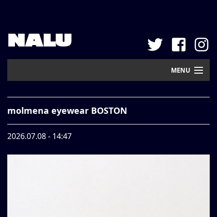
NALU
MENU
Home
molmena eyewear BOSTON
New Arrival
2026.07.08 - 14:47
Pickup
Mail Order
Contact
Web Store