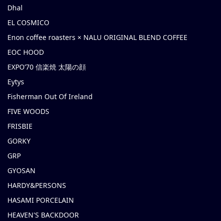
Dhal
EL COSMICO
Enon coffee roasters × NALU ORIGINAL BLEND COFFEE
EOC HOOD
EXPO’70 信楽焼 太陽の顔
Eytys
Fisherman Out Of Ireland
FIVE WOODS
FRISBIE
GORKY
GRP
GYOSAN
HARDY&PERSONS
HASAMI PORCELAIN
HEAVEN'S BACKDOOR