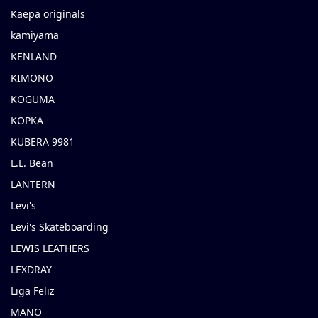
Kaepa originals
kamiyama
KENLAND
KIMONO
KOGUMA
KOPKA
KUBERA 9981
L.L. Bean
LANTERN
Levi's
Levi's Skateboarding
LEWIS LEATHERS
LEXDRAY
Liga Feliz
MANO