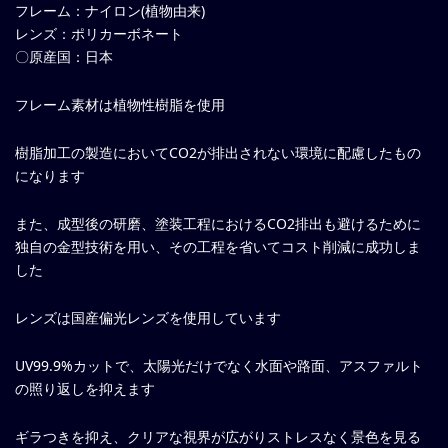
フレーム：ナイロン(植物由来)
レンズ：ポリカーボネート
〇原産国：日本
フレーム素材は植物性樹脂を使用
樹脂加工の製造においてCO2が排出されない環境に配慮したもの
になります
また、成型後の研磨、塗装工程におけるCO2排出も避けるために
独自の金型技術を用い、その工程を省いてコスト削減に成功しま
した
レンズは国産偏光レンズを使用しています
UV99.9%カットで、太陽光だけでなく水面や路面、アスファルト
の照り返しを抑えます
ギラつきを抑え、クリアな視界が広がりストレスなく景色を見る