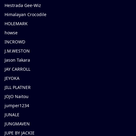
Hestrada Gee-Wiz
Himalayan Crocodile
HOLEMARK
howse
INCROWD
J.M.WESTON
Jason Takara
JAY CARROLL
JEYOKA
JILL PLATNER
JOJO Naitou
jumper1234
JUNALE
JUNGMAVEN
JUPE BY JACKIE