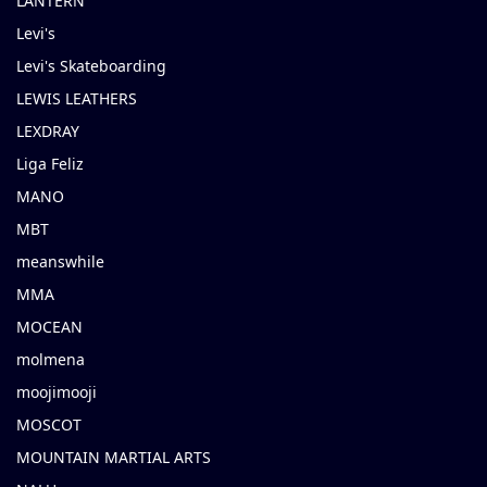
LANTERN
Levi's
Levi's Skateboarding
LEWIS LEATHERS
LEXDRAY
Liga Feliz
MANO
MBT
meanswhile
MMA
MOCEAN
molmena
moojimooji
MOSCOT
MOUNTAIN MARTIAL ARTS