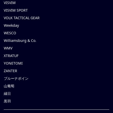
VISVIM
VISVIM SPORT
VOLK TACTICAL GEAR
Weekday
WESCO
Williamsburg & Co.
WMV
XTRATUF
YONETOMI
ZANTER
ブルーナボイン
山葡萄
縁日
黒羽