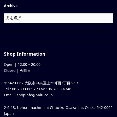
Archive
Shop Information
Open |
12:00
–
20:00
Closed | 火曜日
〒542-0062 大阪市中央区上本町西2丁目6-13
Tel : 06-7890-8897 / Fax : 06-7890-6346
Email :
shopinfo@nalu.co.jp
2-6-13, Uehommachinishi Chuo-ku Osaka-shi, Osaka 542-0062
Japan