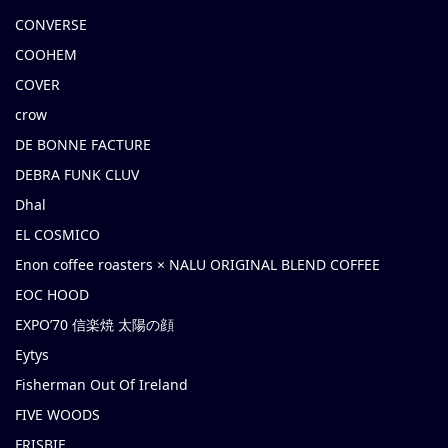
CONVERSE
COOHEM
COVER
crow
DE BONNE FACTURE
DEBRA FUNK CLUV
Dhal
EL COSMICO
Enon coffee roasters × NALU ORIGINAL BLEND COFFEE
EOC HOOD
EXPO’70 信楽焼 太陽の顔
Eytys
Fisherman Out Of Ireland
FIVE WOODS
FRISBIE