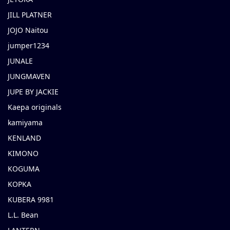
JILL PLATNER
JOJO Naitou
jumper1234
JUNALE
JUNGMAVEN
JUPE BY JACKIE
Kaepa originals
kamiyama
KENLAND
KIMONO
KOGUMA
KOPKA
KUBERA 9981
L.L. Bean