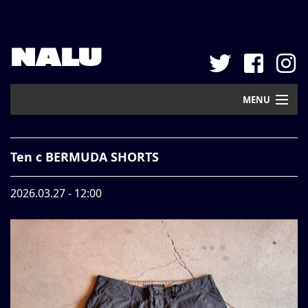
NALU
MENU
Home
Ten c BERMUDA SHORTS
New Arrival
2026.03.27 - 12:00
Pickup
Mail Order
Contact
Web Store