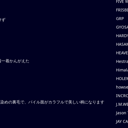
FIVE
FRISB
GRP
けず
GYOS
HARD
HASAM
HEAV
着一着かんがえた
Hestr
Himal
HOLE
hows
INCR
先染めの裏毛で、パイル面がカラフルで美しい柄になります
J.M.W
Jason 
JAY C