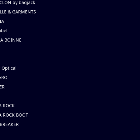
CLON by bagjack
LLE & GARMENTS
NA
abel
NA BOINNE
 Optical
ARO
ER
A ROCK
A ROCK BOOT
 BREAKER