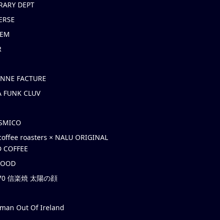
RARY DEPT
ERSE
EM
R
ONNE FACTURE
 FUNK CLUV
OSMICO
coffee roasters × NALU ORIGINAL
 COFFEE
HOOD
’70 信楽焼 太陽の顔
rman Out Of Ireland