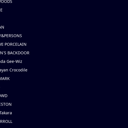
 WOODS
IE
AN
Y&PERSONS
I PORCELAIN
EN'S BACKDOOR
ada Gee-Wiz
ayan Crocodile
MARK
e
OWD
ESTON
Takara
ARROLL