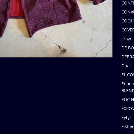
CONT
CONV
COOH
COVE
crow
DE B
DEBRA
Dhal
EL C
Enon 
BLEND
EOC 
EXPO
Eytys
Fishe