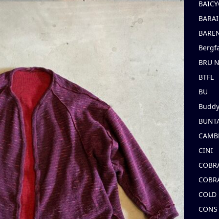
BAICY
BARAI
BARE
Bergf
BRU 
BTFL
BU
Buddy
BUNT
CAMB
CINI
COBR
COBR
COLD
CONS