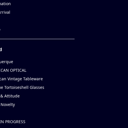
mation
rrival
p
d
uerque
CAN OPTICAL
can Vintage Tableware
e Tortoiseshell Glasses
& Attitude
 Novelty
IN PROGRESS