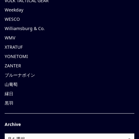
VOLK TACTICAL GEAR
Weekday
WESCO
Williamsburg & Co.
WMV
XTRATUF
YONETOMI
ZANTER
ブルーナボイン
山葡萄
縁日
黒羽
Archive