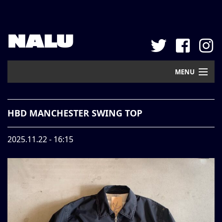
NALU
MENU
Home
HBD MANCHESTER SWING TOP
New Arrival
2025.11.22 - 16:15
Pickup
Mail Order
Contact
Web Store