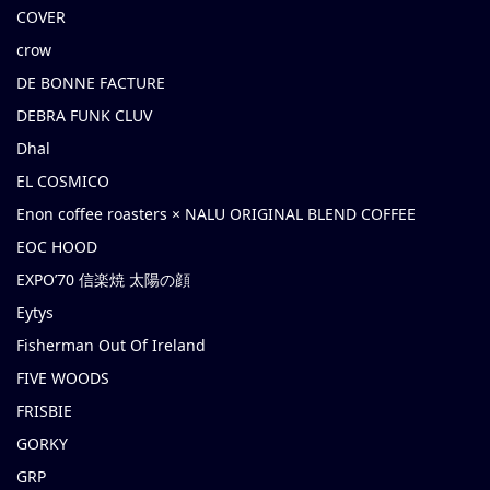
COVER
crow
DE BONNE FACTURE
DEBRA FUNK CLUV
Dhal
EL COSMICO
Enon coffee roasters × NALU ORIGINAL BLEND COFFEE
EOC HOOD
EXPO’70 信楽焼 太陽の顔
Eytys
Fisherman Out Of Ireland
FIVE WOODS
FRISBIE
GORKY
GRP