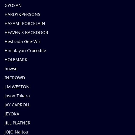
GYOSAN
HARDY&PERSONS
HASAMI PORCELAIN
HEAVEN'S BACKDOOR
Hestrada Gee-Wiz
Himalayan Crocodile
HOLEMARK
howse
INCROWD
J.M.WESTON
Jason Takara
JAY CARROLL
JEYOKA
JILL PLATNER
JOJO Naitou