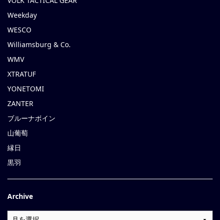
VOLK TACTICAL GEAR
Weekday
WESCO
Williamsburg & Co.
WMV
XTRATUF
YONETOMI
ZANTER
ブルーナボイン
山葡萄
縁日
黒羽
Archive