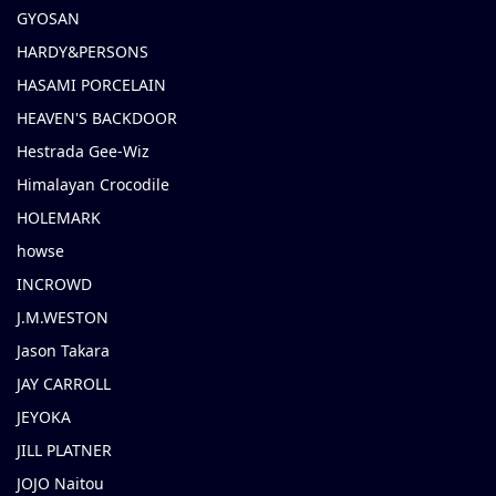
GYOSAN
HARDY&PERSONS
HASAMI PORCELAIN
HEAVEN'S BACKDOOR
Hestrada Gee-Wiz
Himalayan Crocodile
HOLEMARK
howse
INCROWD
J.M.WESTON
Jason Takara
JAY CARROLL
JEYOKA
JILL PLATNER
JOJO Naitou