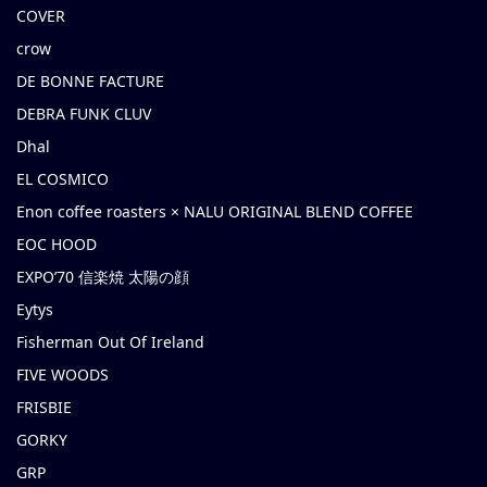
COVER
crow
DE BONNE FACTURE
DEBRA FUNK CLUV
Dhal
EL COSMICO
Enon coffee roasters × NALU ORIGINAL BLEND COFFEE
EOC HOOD
EXPO’70 信楽焼 太陽の顔
Eytys
Fisherman Out Of Ireland
FIVE WOODS
FRISBIE
GORKY
GRP