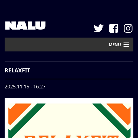
NALU
MENU
Home
RELAXFIT
New Arrival
2025.11.15 - 16:27
Pickup
Mail Order
Contact
Web Store