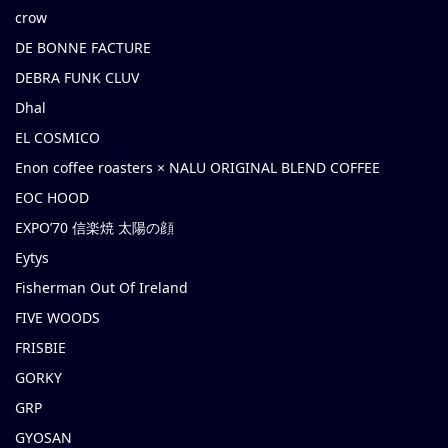
crow
DE BONNE FACTURE
DEBRA FUNK CLUV
Dhal
EL COSMICO
Enon coffee roasters × NALU ORIGINAL BLEND COFFEE
EOC HOOD
EXPO’70 信楽焼 太陽の顔
Eytys
Fisherman Out Of Ireland
FIVE WOODS
FRISBIE
GORKY
GRP
GYOSAN