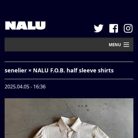
NALU
MENU
Home
senelier × NALU F.O.B. half sleeve shirts
New Arrival
2025.04.05 - 16:36
Pickup
Mail Order
Contact
Web Store