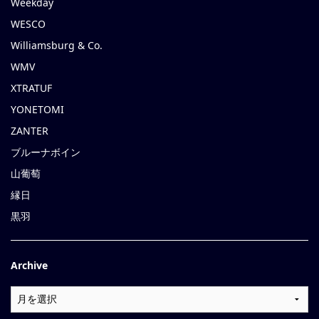
Weekday
WESCO
Williamsburg & Co.
WMV
XTRATUF
YONETOMI
ZANTER
ブルーナボイン
山葡萄
縁日
黒羽
Archive