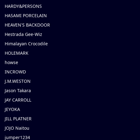
HARDY&PERSONS
HASAMI PORCELAIN
HEAVEN'S BACKDOOR
Hestrada Gee-Wiz
Himalayan Crocodile
HOLEMARK
howse
INCROWD
J.M.WESTON
Jason Takara
JAY CARROLL
JEYOKA
JILL PLATNER
JOJO Naitou
jumper1234