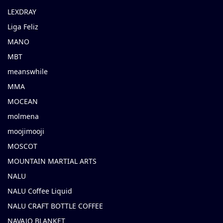
LEXDRAY
Liga Feliz
MANO
MBT
meanswhile
MMA
MOCEAN
molmena
moojimooji
MOSCOT
MOUNTAIN MARTIAL ARTS
NALU
NALU Coffee Liquid
NALU CRAFT BOTTLE COFFEE
NAVAJO BLANKET