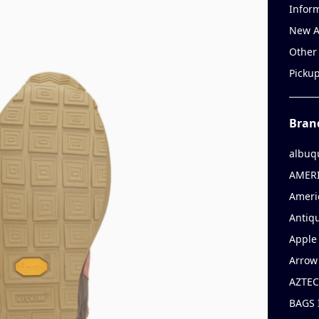
Infor
New A
Other
Picku
Bran
albuq
AMERI
Ameri
Antiqu
Apple 
Arrow
AZTEC
BAGS 