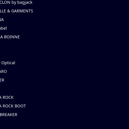
CLON by bagjack
LLE & GARMENTS
NA
abel
NA BOINNE
 Optical
ARO
ER
A ROCK
A ROCK BOOT
 BREAKER