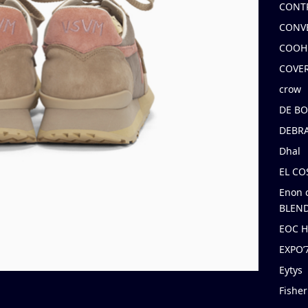
CONT
CONV
COOH
COVE
crow
DE B
DEBRA
Dhal
EL C
Enon 
BLEND
EOC 
EXPO
Eytys
Fishe