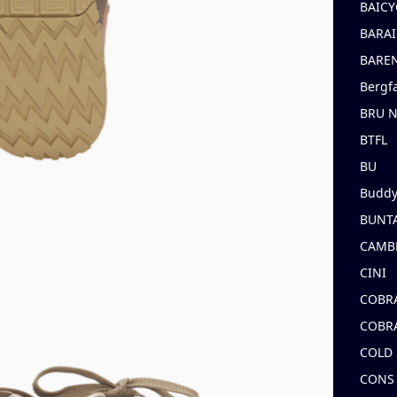
BAICY
BARAI
BARE
Bergf
BRU 
BTFL
BU
Buddy
BUNT
CAMB
CINI
COBR
COBR
COLD
CONS