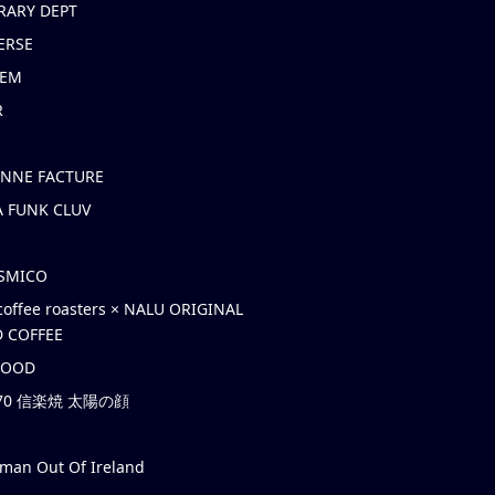
RARY DEPT
ERSE
EM
R
ONNE FACTURE
 FUNK CLUV
OSMICO
coffee roasters × NALU ORIGINAL
 COFFEE
HOOD
’70 信楽焼 太陽の顔
rman Out Of Ireland