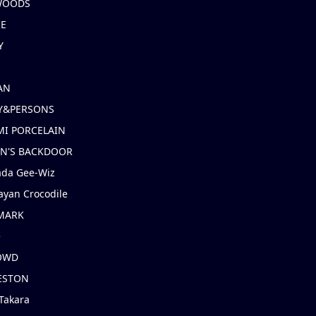
 WOODS
IE
Y
AN
Y&PERSONS
I PORCELAIN
EN'S BACKDOOR
ada Gee-Wiz
ayan Crocodile
MARK
e
OWD
ESTON
Takara