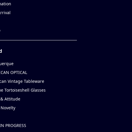
mation
rrival
p
d
uerque
CAN OPTICAL
can Vintage Tableware
e Tortoiseshell Glasses
& Attitude
 Novelty
IN PROGRESS