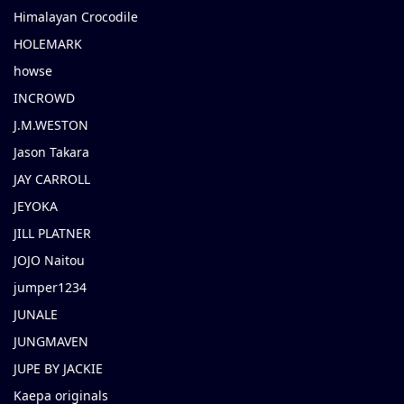
Himalayan Crocodile
HOLEMARK
howse
INCROWD
J.M.WESTON
Jason Takara
JAY CARROLL
JEYOKA
JILL PLATNER
JOJO Naitou
jumper1234
JUNALE
JUNGMAVEN
JUPE BY JACKIE
Kaepa originals