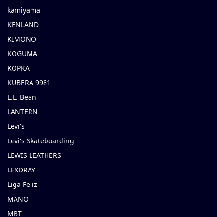
kamiyama
KENLAND
KIMONO
KOGUMA
KOPKA
KUBERA 9981
L.L. Bean
LANTERN
Levi's
Levi's Skateboarding
LEWIS LEATHERS
LEXDRAY
Liga Feliz
MANO
MBT