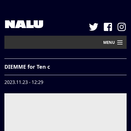
NALU
MENU
Home
DIEMME for Ten c
New Arrival
2023.11.23 - 12:29
Pickup
Mail Order
Contact
Web Store