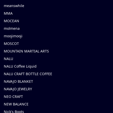
meanswhile
MMA
MOCEAN
molmena
moojimooji
MOSCOT
MOUNTAIN MARTIAL ARTS
NALU
NALU Coffee Liquid
NALU CRAFT BOTTLE COFFEE
NAVAJO BLANKET
NAVAJO JEWELRY
NEO CRAFT
NEW BALANCE
Nick's Boots