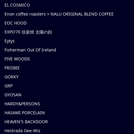
EL COSMICO
Enon coffee roasters × NALU ORIGINAL BLEND COFFEE
EOC HOOD
EXPO’70 信楽焼 太陽の顔
Eytys
Fisherman Out Of Ireland
FIVE WOODS
FRISBIE
GORKY
GRP
GYOSAN
HARDY&PERSONS
HASAMI PORCELAIN
HEAVEN'S BACKDOOR
Hestrada Gee-Wiz