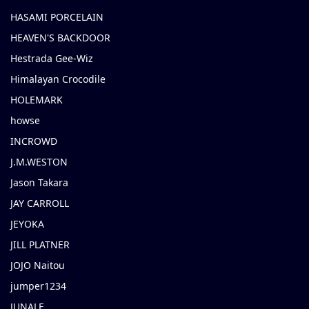
HASAMI PORCELAIN
HEAVEN'S BACKDOOR
Hestrada Gee-Wiz
Himalayan Crocodile
HOLEMARK
howse
INCROWD
J.M.WESTON
Jason Takara
JAY CARROLL
JEYOKA
JILL PLATNER
JOJO Naitou
jumper1234
JUNALE