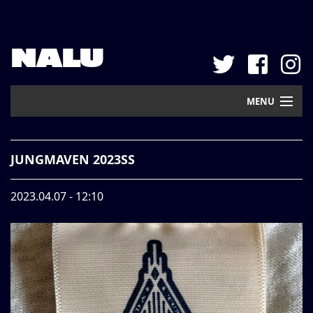
NALU
MENU
Home
JUNGMAVEN 2023SS
New Arrival
2023.04.07 - 12:10
Pickup
Mail Order
Contact
Web Store