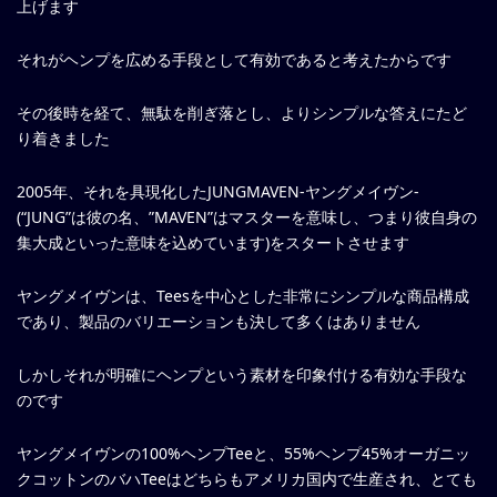
上げます
それがヘンプを広める
手段として有効であると考えたからです
その後時を経て、無駄を削ぎ落とし、よりシンプルな答えにたど
り着きました
2005年、それを具現化したJUNGMAVEN-ヤングメイヴン-
(“JUNG”は彼の名、”MAVEN”はマスターを意味し、つまり彼自身の
集大成といった意味を込めています)をスタートさせます
ヤングメイヴンは、Teesを中心とした非常にシンプルな商品構成
であり、製品のバリエーションも決して多くはありません
しかしそれが明確にヘンプという素材を印象付ける有効な手段な
のです
ヤングメイヴンの100%ヘンプTeeと、55%ヘンプ45%オーガニッ
クコットンのバハTeeはどちらもアメリカ国内で生産され、とても