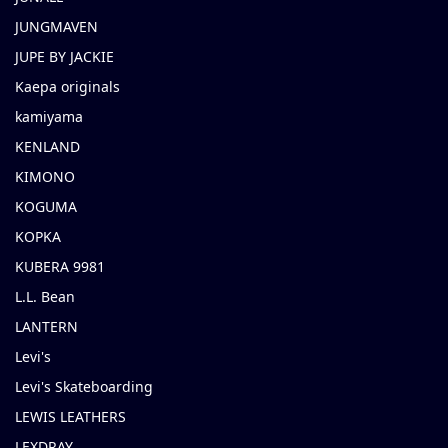
JUNGMAVEN
JUPE BY JACKIE
Kaepa originals
kamiyama
KENLAND
KIMONO
KOGUMA
KOPKA
KUBERA 9981
L.L. Bean
LANTERN
Levi's
Levi's Skateboarding
LEWIS LEATHERS
LEXDRAY