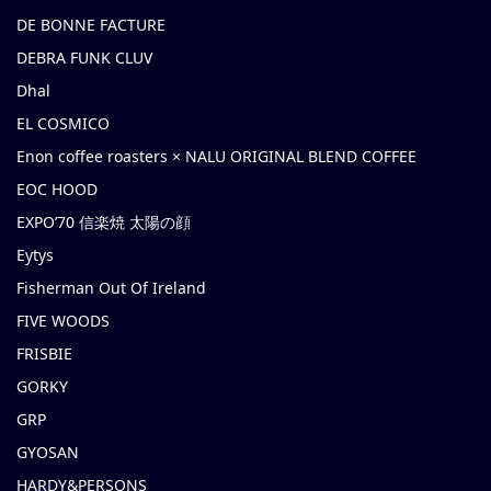
DE BONNE FACTURE
DEBRA FUNK CLUV
Dhal
EL COSMICO
Enon coffee roasters × NALU ORIGINAL BLEND COFFEE
EOC HOOD
EXPO’70 信楽焼 太陽の顔
Eytys
Fisherman Out Of Ireland
FIVE WOODS
FRISBIE
GORKY
GRP
GYOSAN
HARDY&PERSONS