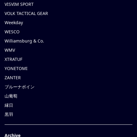
VISVIM SPORT
VOLK TACTICAL GEAR
Weekday
WESCO
Williamsburg & Co.
WMV
XTRATUF
YONETOMI
ZANTER
ブルーナボイン
山葡萄
縁日
黒羽
Archive