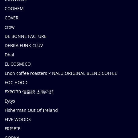
COOHEM
COVER
crow
DE BONNE FACTURE
DEBRA FUNK CLUV
Dhal
EL COSMICO
Enon coffee roasters × NALU ORIGINAL BLEND COFFEE
EOC HOOD
EXPO’70 信楽焼 太陽の顔
Eytys
Fisherman Out Of Ireland
FIVE WOODS
FRISBIE
GORKY