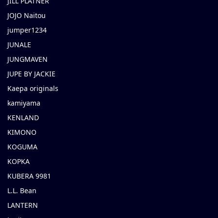
JILL PLATNER
JOJO Naitou
jumper1234
JUNALE
JUNGMAVEN
JUPE BY JACKIE
Kaepa originals
kamiyama
KENLAND
KIMONO
KOGUMA
KOPKA
KUBERA 9981
L.L. Bean
LANTERN