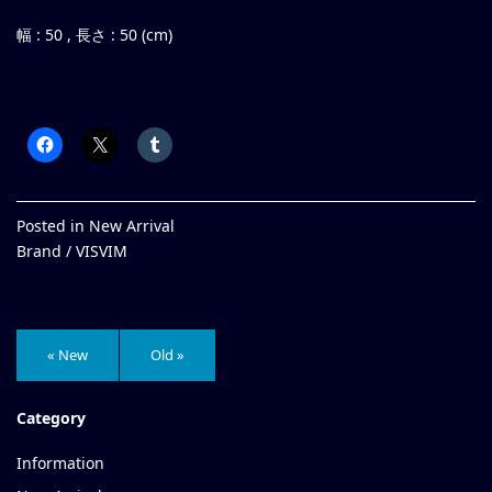
幅 : 50 , 長さ : 50 (cm)
Posted in
New Arrival
Brand /
VISVIM
« New
Old »
Category
Information