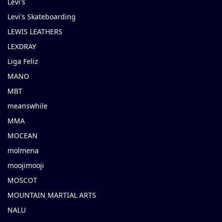
Levi's
Levi's Skateboarding
LEWIS LEATHERS
LEXDRAY
Liga Feliz
MANO
MBT
meanswhile
MMA
MOCEAN
molmena
moojimooji
MOSCOT
MOUNTAIN MARTIAL ARTS
NALU