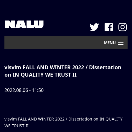
NALU
MENU
Home
visvim FALL AND WINTER 2022 / Dissertation
New Arrival
on IN QUALITY WE TRUST II
Pickup
2022.08.06 - 11:50
Mail Order
Contact
visvim FALL AND WINTER 2022 / Dissertation on IN QUALITY
Web Store
WE TRUST II