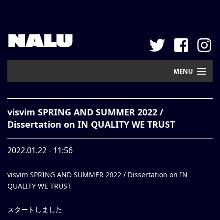
NALU
MENU
Home
visvim SPRING AND SUMMER 2022 /
New Arrival
Dissertation on IN QUALITY WE TRUST
Pickup
2022.01.22 - 11:56
Mail Order
visvim SPRING AND SUMMER 2022 / Dissertation on IN
Contact
QUALITY WE TRUST
Web Store
スタートしました