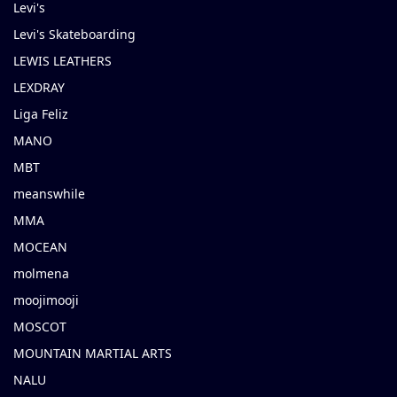
Levi's
Levi's Skateboarding
LEWIS LEATHERS
LEXDRAY
Liga Feliz
MANO
MBT
meanswhile
MMA
MOCEAN
molmena
moojimooji
MOSCOT
MOUNTAIN MARTIAL ARTS
NALU