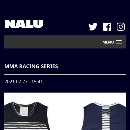
NALU
MENU
Home
MMA RACING SERIES
New Arrival
2021.07.27 - 15:41
Pickup
Mail Order
Contact
Web Store