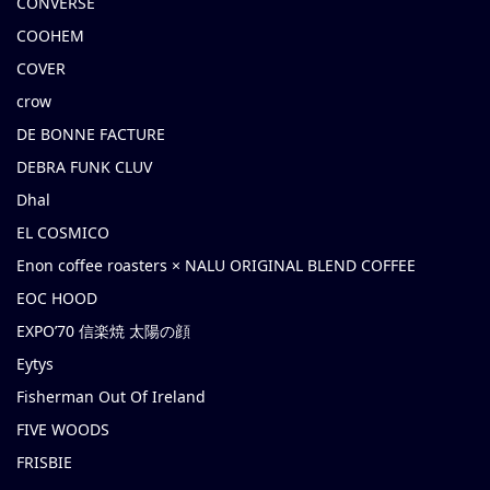
CONVERSE
COOHEM
COVER
crow
DE BONNE FACTURE
DEBRA FUNK CLUV
Dhal
EL COSMICO
Enon coffee roasters × NALU ORIGINAL BLEND COFFEE
EOC HOOD
EXPO’70 信楽焼 太陽の顔
Eytys
Fisherman Out Of Ireland
FIVE WOODS
FRISBIE