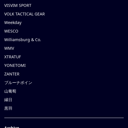
VISVIM SPORT
VOLK TACTICAL GEAR
Weekday
WESCO
Williamsburg & Co.
WMV
XTRATUF
YONETOMI
ZANTER
ブルーナボイン
山葡萄
縁日
黒羽
Archive