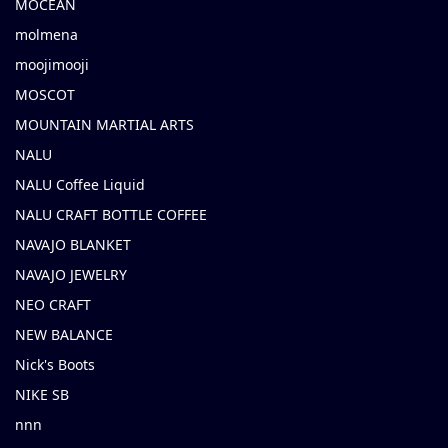
MOCEAN
molmena
moojimooji
MOSCOT
MOUNTAIN MARTIAL ARTS
NALU
NALU Coffee Liquid
NALU CRAFT BOTTLE COFFEE
NAVAJO BLANKET
NAVAJO JEWELRY
NEO CRAFT
NEW BALANCE
Nick's Boots
NIKE SB
nnn