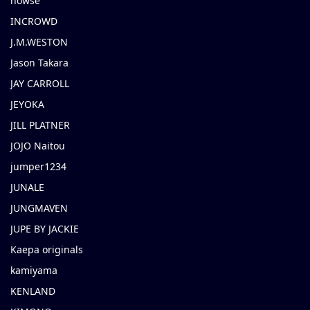
howse
INCROWD
J.M.WESTON
Jason Takara
JAY CARROLL
JEYOKA
JILL PLATNER
JOJO Naitou
jumper1234
JUNALE
JUNGMAVEN
JUPE BY JACKIE
Kaepa originals
kamiyama
KENLAND