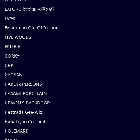
EXPO’70 信楽焼 太陽の顔
Eytys
Fisherman Out Of Ireland
FIVE WOODS
FRISBIE
GORKY
GRP
GYOSAN
HARDY&PERSONS
HASAMI PORCELAIN
HEAVEN'S BACKDOOR
Hestrada Gee-Wiz
Himalayan Crocodile
HOLEMARK