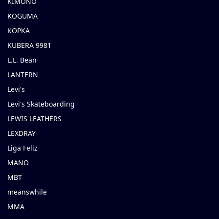
KIMONO
KOGUMA
KOPKA
KUBERA 9981
L.L. Bean
LANTERN
Levi's
Levi's Skateboarding
LEWIS LEATHERS
LEXDRAY
Liga Feliz
MANO
MBT
meanswhile
MMA