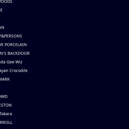
 WOODS
IE
AN
Y&PERSONS
I PORCELAIN
EN'S BACKDOOR
ada Gee-Wiz
ayan Crocodile
MARK
e
OWD
ESTON
Takara
ARROLL