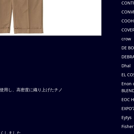
CONT
CONV
COOH
COVE
crow
DE B
DEBRA
Dhal
EL C
Enon 
に使用し、高密度に織り上げたチノ
BLEND
EOC 
EXPO
Eytys
Fishe
cm短くしました