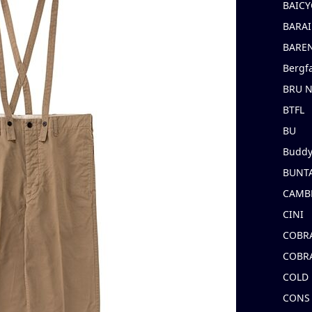
BAICY
BARAI
BARE
Bergf
BRU 
BTFL
BU
Buddy
BUNT
CAMB
CINI
COBR
COBR
COLD
CONS