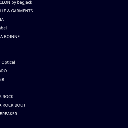
CLON by bagjack
LLE & GARMENTS
NA
abel
NA BOINNE
 Optical
ARO
ER
A ROCK
A ROCK BOOT
 BREAKER