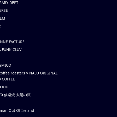
RARY DEPT
ERSE
EM
R
ONNE FACTURE
 FUNK CLUV
OSMICO
coffee roasters × NALU ORIGINAL
 COFFEE
HOOD
’70 信楽焼 太陽の顔
rman Out Of Ireland