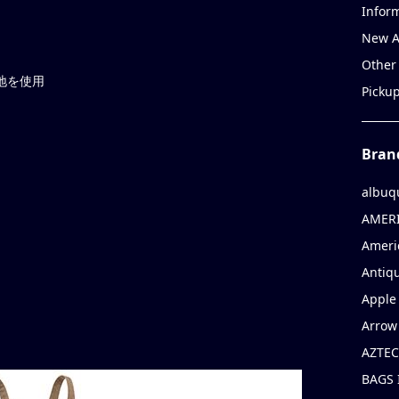
Infor
New A
Other
生地を使用
Picku
Bran
albuq
AMERI
Ameri
Antiqu
Apple 
Arrow
AZTEC
BAGS 