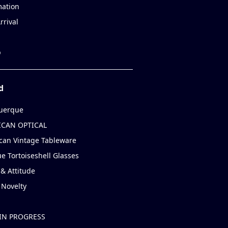
mation
rrival
p
d
uerque
CAN OPTICAL
can Vintage Tableware
e Tortoiseshell Glasses
& Attitude
 Novelty
IN PROGRESS