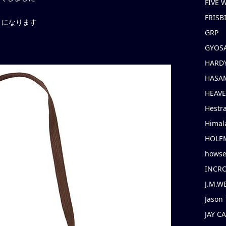
FIVE
FRISB
りになります
GRP
GYOS
HARD
HASAM
HEAV
Hestr
Himal
HOLE
hows
INCR
J.M.W
Jason 
JAY C