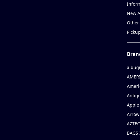
Infor
New A
Other
Picku
Bran
albuq
AMERI
Ameri
Antiqu
Apple 
Arrow
AZTEC
BAGS 