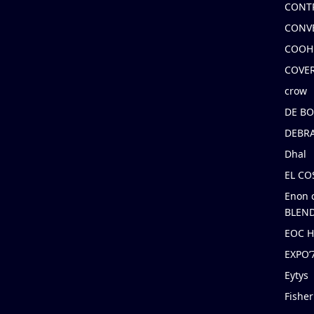
CONT
CONV
COOH
COVE
crow
DE B
DEBRA
Dhal
EL C
Enon 
BLEND
EOC 
EXPO
Eytys
Fishe