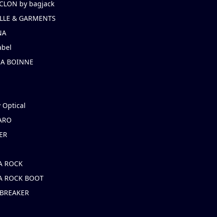
CLON by bagjack
LLE & GARMENTS
NA
abel
NA BOINNE
 Optical
ARO
ER
A ROCK
A ROCK BOOT
 BREAKER