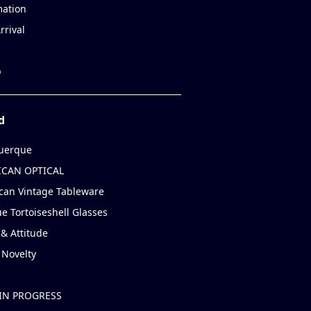
mation
rrival
p
d
uerque
CAN OPTICAL
can Vintage Tableware
e Tortoiseshell Glasses
& Attitude
 Novelty
IN PROGRESS