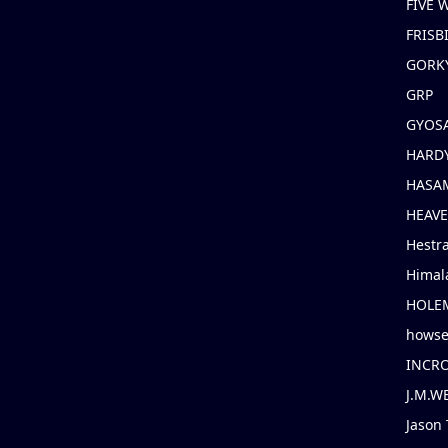
FIVE
FRISB
GORK
GRP
GYOS
HARD
HASAM
HEAV
Hestr
Himal
HOLE
hows
INCR
J.M.W
Jason 