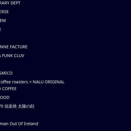
RARY DEPT
ERSE
EM
R
ONNE FACTURE
 FUNK CLUV
OSMICO
coffee roasters × NALU ORIGINAL
 COFFEE
HOOD
’70 信楽焼 太陽の顔
rman Out Of Ireland