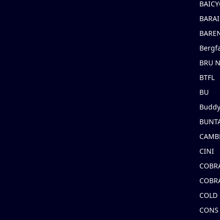
BAICY
BARAI
BARE
Bergf
BRU 
BTFL
BU
Buddy
BUNT
CAMB
CINI
COBR
COBR
COLD
CONS