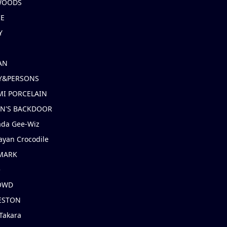
 WOODS
IE
Y
AN
Y&PERSONS
I PORCELAIN
EN'S BACKDOOR
ada Gee-Wiz
ayan Crocodile
MARK
e
OWD
ESTON
Takara